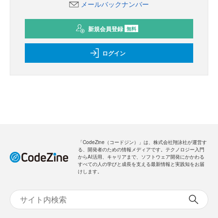
メールバックナンバー
新規会員登録
無料
ログイン
「CodeZine（コードジン）」は、株式会社翔泳社が運営す
る、開発者のための情報メディアです。テクノロジー入門
からAI活用、キャリアまで、ソフトウェア開発にかかわる
すべての人の学びと成長を支える最新情報と実践知をお届
けします。