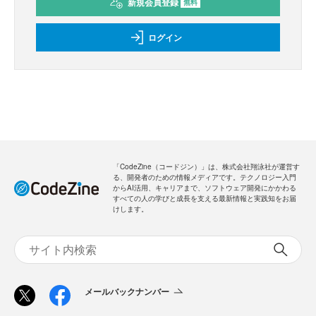
新規会員登録
無料
ログイン
「CodeZine（コードジン）」は、株式会社翔泳社が運営す
る、開発者のための情報メディアです。テクノロジー入門
からAI活用、キャリアまで、ソフトウェア開発にかかわる
すべての人の学びと成長を支える最新情報と実践知をお届
けします。
メールバックナンバー