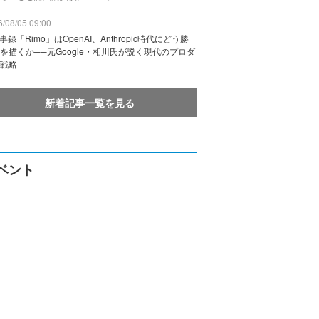
/08/05 09:00
議事録「Rimo」はOpenAI、Anthropic時代にどう勝
を描くか──元Google・相川氏が説く現代のプロダ
戦略
新着記事一覧を見る
ベント