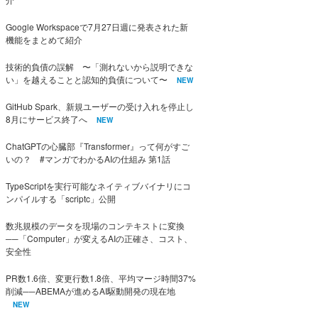
Google Workspaceで7月27日週に発表された新
機能をまとめて紹介
技術的負債の誤解 〜「測れないから説明できな
い」を越えることと認知的負債について〜
NEW
GitHub Spark、新規ユーザーの受け入れを停止し
8月にサービス終了へ
NEW
ChatGPTの心臓部『Transformer』って何がすご
いの？ #マンガでわかるAIの仕組み 第1話
TypeScriptを実行可能なネイティブバイナリにコ
ンパイルする「scriptc」公開
数兆規模のデータを現場のコンテキストに変換
──「Computer」が変えるAIの正確さ、コスト、
安全性
PR数1.6倍、変更行数1.8倍、平均マージ時間37%
削減──ABEMAが進めるAI駆動開発の現在地
NEW