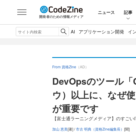
ニュース
記事
開発者のための情報メディア
AI
アプリケーション開発
イ
From 資格Zine
（AD）
DevOpsのツール
ウ）以上に、なぜ使
が重要です
【富士通ラーニングメディア】のすごいIT
加山 恵美
[著] /
市古 明典（資格Zine編集長）
[聞]