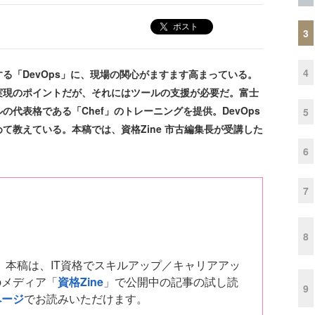
ポスト
3
4
「DevOps」に、現場の関心がますます高まっている。
実現のポイントだが、それにはツールの支援が必要だ。富士
代表格である「Chef」のトレーニングを提供。DevOps
5
て教えている。本稿では、資格Zine 市古編集長が受講した
6
7
8
ちは。本稿は、IT資格でスキルアップ／キャリアアッ
bメディア「
資格Zine
」で公開中の記事の試し読
9
ページ
でお読みいただけます。