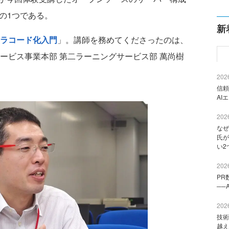
その1つである。
新
フラコード化入門
」。講師を務めてくださったのは、
ービス事業本部 第二ラーニングサービス部 萬尚樹
2026
信頼
AI
2026
なぜ
氏が
い2
2026
PR
──
2026
技術
越え