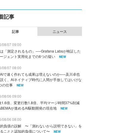
着記事
記事
ニュース
/08/07 09:00
は「測定されるもの」──Grafana Labsが検証した
エージェント実用化までの6つの疑い
NEW
/08/07 08:00
AIで速く作れても成果は増えないのか──及川卓也
説く、AIネイティブ時代に人間が手放してはいけな
つの仕事
NEW
/08/06 09:00
数1.6倍、変更行数1.8倍、平均マージ時間37%削減
ABEMAが進めるAI駆動開発の現在地
NEW
/08/06 08:00
的負債の誤解 〜「測れないから説明できない」を
ることと認知的負債について〜
NEW