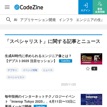
新規
ログイン
会員登録
AI
アプリケーション開発
インフラ
エンジニアの生き
「スペシャリスト」に関する記事とニュース
生成AI時代に求められるエンジニア像とは？
【デブスト2025 注目セッション】
CodeZine
0
デブサミ
イベント情報
ニュース
スペシャリスト
2025/11/25
毎年恒例のインターネットテクノロジーイベン
ト「Interop Tokyo 2025」、6月11日〜13日に
幕張メッセで開催
CodeZine