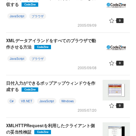
収する
CodeZine
JavaScript
ブラウザ
0
2005/09/09
XMLデータアイランドをすべてのブラウザで動
作させる方法
CodeZine
JavaScript
ブラウザ
0
2005/09/08
日付入力ができるポップアップウィンドウを作
成する
CodeZine
C#
VB.NET
JavaScript
Windows
0
2005/07/20
XMLHTTPRequestを利用したクライアント側
の妥当性検証
CodeZine