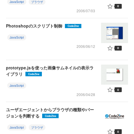
JavaScript
ブラウザ
0
2006/07/03
Photoshopのスクリプト制御
CodeZine
JavaScript
2006/06/12
0
prototype.jsを使った画像サムネイルの表示ラ
イブラリ
CodeZine
JavaScript
0
2006/04/28
ユーザエージェントからブラウザの種類やバー
ジョンを判断する
CodeZine
JavaScript
ブラウザ
0