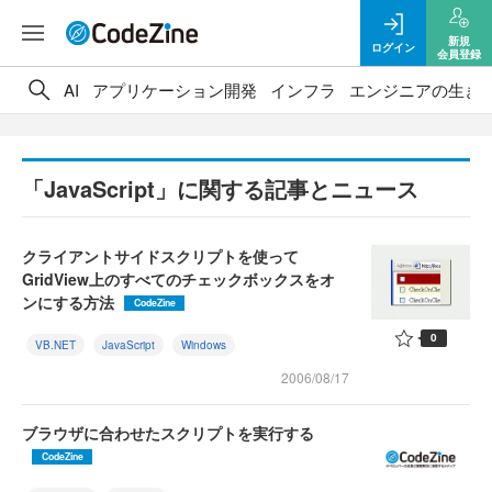
新規
ログイン
会員登録
AI
アプリケーション開発
インフラ
エンジニアの生き
「JavaScript」に関する記事とニュース
クライアントサイドスクリプトを使って
GridView上のすべてのチェックボックスをオ
ンにする方法
CodeZine
0
VB.NET
JavaScript
Windows
2006/08/17
ブラウザに合わせたスクリプトを実行する
CodeZine