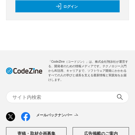
ログイン
「CodeZine（コードジン）」は、株式会社翔泳社が運営す
る、開発者のための情報メディアです。テクノロジー入門
からAI活用、キャリアまで、ソフトウェア開発にかかわる
すべての人の学びと成長を支える最新情報と実践知をお届
けします。
メールバックナンバー
寄稿・取材企画募集
広告掲載のご案内