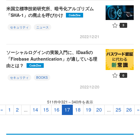
米国立標準技術研究所、暗号化アルゴリズム
「SHA-1」の廃止を呼びかけ
CodeZine
3
セキュリティ
ニュース
2022/12/21
ソーシャルログインの実装入門に、IDaaSの
「Firebase Authentication」が適している理
由とは？
CodeZine
0
セキュリティ
BOOKS
2022/12/20
511件中321～340件を表示
«
1
2
...
14
15
16
17
18
19
20
...
25
26
»