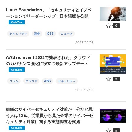
Linux Foundation、「セキュリティとイノベ
ーションでリーダーシップ」日本語版を公開
CodeZine
0
セキュリティ
調査
OSS
ニュース
2023/02/08
AWS re:Invent 2022で発表された、クラウド
のガバナンス強化に役立つ最新アップデート
CodeZine
3
コラム
クラウド
AWS
セキュリティ
2023/02/06
組織のサイバーセキュリティ対策が十分だと思
う人は42％、従業員から見た企業のサイバーセ
キュリティ対策に関する実態調査を実施
CodeZine
0