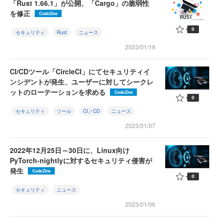
「Rust 1.66.1」が公開、「Cargo」の脆弱性
を修正
CodeZine
0
セキュリティ
Rust
ニュース
2023/01/19
CI/CDツール「CircleCI」にてセキュリティイ
ンシデントが発生、ユーザーに対してシークレ
ットのローテーションを求める
CodeZine
0
セキュリティ
ツール
CI／CD
ニュース
2023/01/07
2022年12月25日～30日に、Linux向け
PyTorch-nightlyに対するセキュリティ侵害が
発生
CodeZine
0
セキュリティ
ニュース
2023/01/06