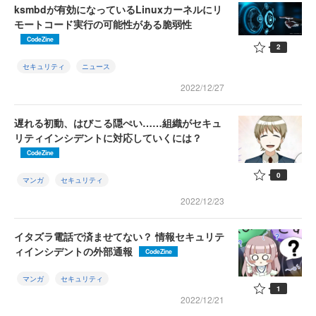
ksmbdが有効になっているLinuxカーネルにリ
モートコード実行の可能性がある脆弱性
CodeZine
2
セキュリティ
ニュース
2022/12/27
遅れる初動、はびこる隠ぺい……組織がセキュ
リティインシデントに対応していくには？
CodeZine
0
マンガ
セキュリティ
2022/12/23
イタズラ電話で済ませてない？ 情報セキュリテ
ィインシデントの外部通報
CodeZine
マンガ
セキュリティ
1
2022/12/21