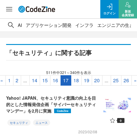
新規
ログイン
会員登録
AI
アプリケーション開発
インフラ
エンジニアの生き
「セキュリティ」に関する記事
511件中321～340件を表示
«
1
2
...
14
15
16
17
18
19
20
...
25
26
»
Yahoo! JAPAN、セキュリティ意識の向上を目
的とした情報発信企画「サイバーセキュリティ
マンデー」を2月に実施
CodeZine
0
セキュリティ
ニュース
2023/02/08