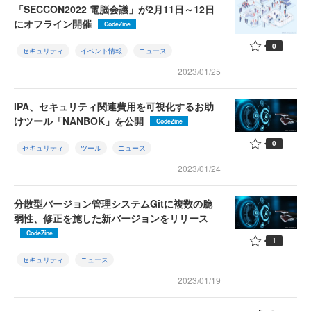
「SECCON2022 電脳会議」が2月11日～12日
にオフライン開催
CodeZine
0
セキュリティ
イベント情報
ニュース
2023/01/25
IPA、セキュリティ関連費用を可視化するお助
けツール「NANBOK」を公開
CodeZine
0
セキュリティ
ツール
ニュース
2023/01/24
分散型バージョン管理システムGitに複数の脆
弱性、修正を施した新バージョンをリリース
CodeZine
1
セキュリティ
ニュース
2023/01/19