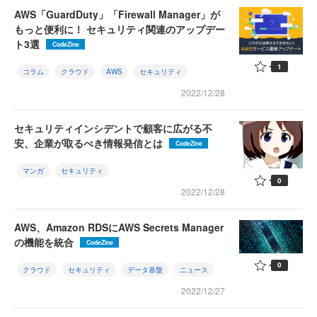
AWS「GuardDuty」「Firewall Manager」が
もっと便利に！ セキュリティ関連のアップデー
ト3選
CodeZine
1
コラム
クラウド
AWS
セキュリティ
2022/12/28
セキュリティインシデントで顧客に広がる不
安、企業が取るべき情報発信とは
CodeZine
マンガ
セキュリティ
0
2022/12/28
AWS、Amazon RDSにAWS Secrets Manager
の機能を統合
CodeZine
0
クラウド
セキュリティ
データ基盤
ニュース
2022/12/27