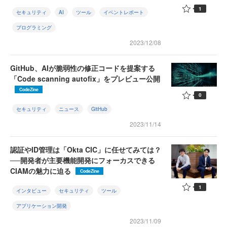
1
セキュリティ
AI
ツール
イベントレポート
プログラミング
2023/12/08
GitHub、AIが脆弱性の修正コードを提案する
「Code scanning autofix」をプレビュー公開
CodeZine
0
セキュリティ
ニュース
GitHub
2023/11/14
認証やID管理は「Okta CIC」に任せてみては？
──開発者が主要機能開発にフォーカスできる
CIAMの魅力に迫る
CodeZine
1
インタビュー
セキュリティ
ツール
アプリケーション開発
2023/11/09