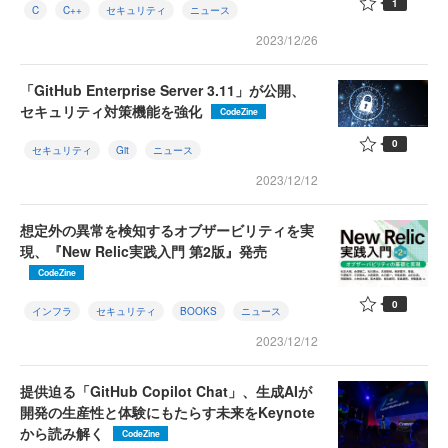
1
C
C++
セキュリティ
ニュース
2023/12/26
「GitHub Enterprise Server 3.11」が公開、
セキュリティ対策機能を強化
CodeZine
0
セキュリティ
Git
ニュース
2023/12/12
想定外の異常を検知するオブザービリティを実
現、『New Relic実践入門 第2版』発売
CodeZine
0
インフラ
セキュリティ
BOOKS
ニュース
2023/12/12
提供迫る「GitHub Copilot Chat」、生成AIが
開発の生産性と体験にもたらす未来をKeynote
から読み解く
CodeZine