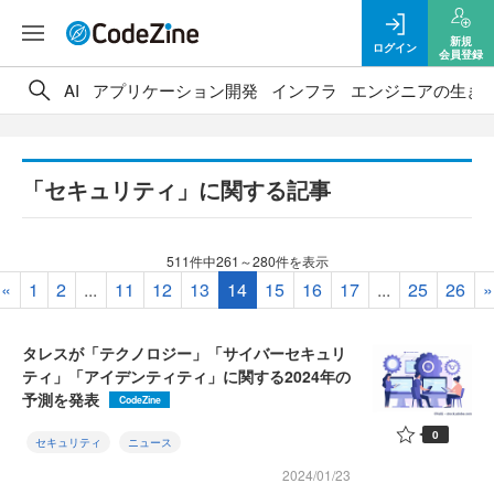
新規
ログイン
会員登録
AI
アプリケーション開発
インフラ
エンジニアの生き
「セキュリティ」に関する記事
511件中261～280件を表示
«
1
2
...
11
12
13
14
15
16
17
...
25
26
»
タレスが「テクノロジー」「サイバーセキュリ
ティ」「アイデンティティ」に関する2024年の
予測を発表
CodeZine
0
セキュリティ
ニュース
2024/01/23