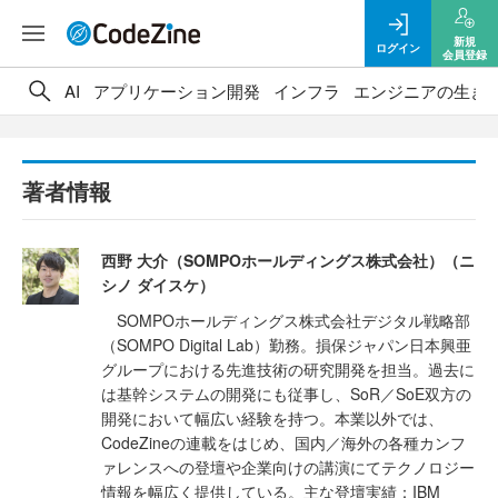
新規
ログイン
会員登録
AI
アプリケーション開発
インフラ
エンジニアの生き
著者情報
西野 大介（SOMPOホールディングス株式会社）（ニ
シノ ダイスケ）
SOMPOホールディングス株式会社デジタル戦略部
（SOMPO Digital Lab）勤務。損保ジャパン日本興亜
グループにおける先進技術の研究開発を担当。過去に
は基幹システムの開発にも従事し、SoR／SoE双方の
開発において幅広い経験を持つ。本業以外では、
CodeZineの連載をはじめ、国内／海外の各種カンフ
ァレンスへの登壇や企業向けの講演にてテクノロジー
情報を幅広く提供している。主な登壇実績：IBM