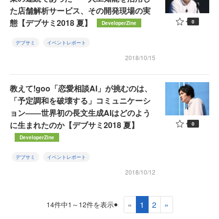
た店舗解析サービス、その開発現場の実
態【デブサミ2018 夏】
0
DeveloperZine
デブサミ
イベントレポート
2018/10/15
教えて!goo「恋愛相談AI」が挑むのは、
「予定調和を破壊する」コミュニケーシ
ョン――世界初の長文生成AIはどのよう
に生まれたのか【デブサミ2018 夏】
0
DeveloperZine
デブサミ
イベントレポート
2018/10/12
«
1
2
»
14件中1～12件を表示