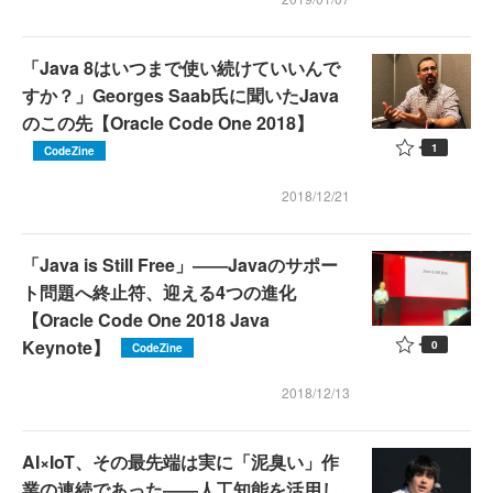
「Java 8はいつまで使い続けていいんで
すか？」Georges Saab氏に聞いたJava
のこの先【Oracle Code One 2018】
1
CodeZine
2018/12/21
「Java is Still Free」――Javaのサポー
ト問題へ終止符、迎える4つの進化
【Oracle Code One 2018 Java
Keynote】
0
CodeZine
2018/12/13
AI×IoT、その最先端は実に「泥臭い」作
業の連続であった――人工知能を活用し