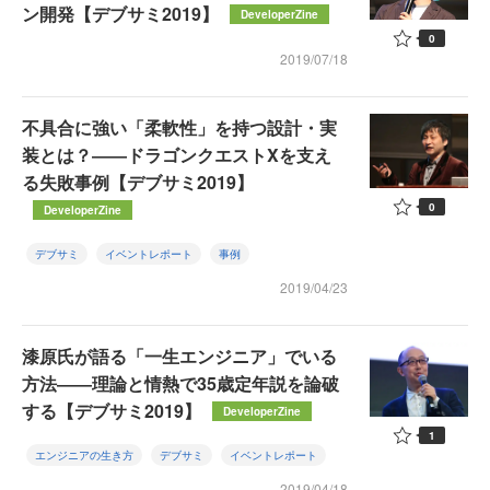
ン開発【デブサミ2019】
DeveloperZine
0
2019/07/18
不具合に強い「柔軟性」を持つ設計・実
装とは？――ドラゴンクエストXを支え
る失敗事例【デブサミ2019】
0
DeveloperZine
デブサミ
イベントレポート
事例
2019/04/23
漆原氏が語る「一生エンジニア」でいる
方法――理論と情熱で35歳定年説を論破
する【デブサミ2019】
DeveloperZine
1
エンジニアの生き方
デブサミ
イベントレポート
2019/04/18