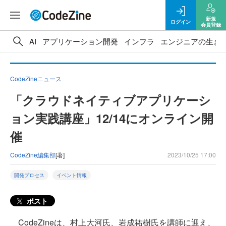
新規
ログイン
会員登録
AI
アプリケーション開発
インフラ
エンジニアの生き
CodeZineニュース
「クラウドネイティブアプリケーシ
ョン実践講座」12/14にオンライン開
催
CodeZine編集部
[著]
2023/10/25 17:00
開発プロセス
イベント情報
ポスト
CodeZineは、村上大河氏、岩成祐樹氏を講師に迎え、