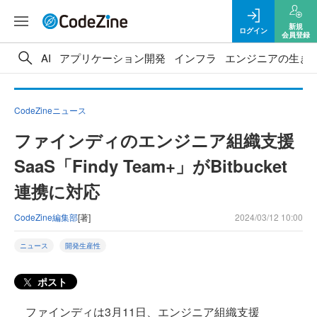
新規
ログイン
会員登録
AI
アプリケーション開発
インフラ
エンジニアの生き
CodeZineニュース
ファインディのエンジニア組織支援
SaaS「Findy Team+」がBitbucket
連携に対応
CodeZine編集部
[著]
2024/03/12 10:00
ニュース
開発生産性
ポスト
ファインディは3月11日、エンジニア組織支援