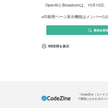
OpenAIとBroadcomは、10月
※印刷用ページ表示機能はメンバーの
新規会員
WEB用を表示
「CodeZine（コ
ア開発にかかわるすべ