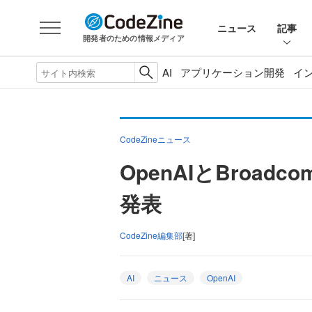
ニュース
記事
開発者のための情報メディア
AI
アプリケーション開発
イ
CodeZineニュース
OpenAIとBro
発表
CodeZine編集部
[著]
AI
ニュース
OpenAI