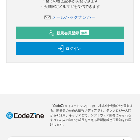
・全ての過去記事が閲覧できます
・会員限定メルマガを受信できます
メールバックナンバー
新規会員登録
無料
ログイン
「CodeZine（コードジン）」は、株式会社翔泳社が運営す
る、開発者のための情報メディアです。テクノロジー入門
からAI活用、キャリアまで、ソフトウェア開発にかかわる
すべての人の学びと成長を支える最新情報と実践知をお届
けします。