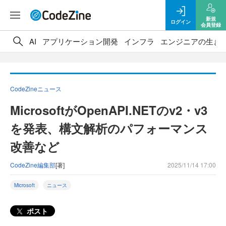
新規
ログイン
会員登録
AI
アプリケーション開発
インフラ
エンジニアの生き
CodeZineニュース
MicrosoftがOpenAPI.NETのv2・v3
を発表、構文解析のパフォーマンス
改善など
CodeZine編集部
[著]
2025/11/14 17:00
Microsoft
ニュース
ポスト