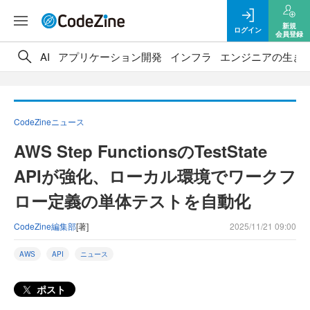
新規
ログイン
会員登録
AI
アプリケーション開発
インフラ
エンジニアの生き
CodeZineニュース
AWS Step FunctionsのTestState
APIが強化、ローカル環境でワークフ
ロー定義の単体テストを自動化
CodeZine編集部
[著]
2025/11/21 09:00
AWS
API
ニュース
ポスト