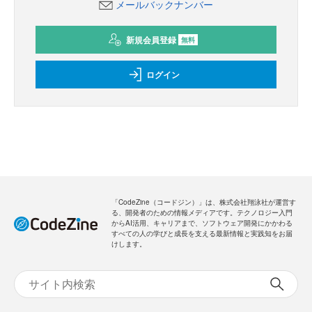
メールバックナンバー
新規会員登録
無料
ログイン
「CodeZine（コードジン）」は、株式会社翔泳社が運営す
る、開発者のための情報メディアです。テクノロジー入門
からAI活用、キャリアまで、ソフトウェア開発にかかわる
すべての人の学びと成長を支える最新情報と実践知をお届
けします。