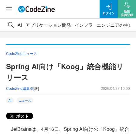
新規
ログイン
会員登録
AI
アプリケーション開発
インフラ
エンジニアの生き
CodeZineニュース
Spring AI向け「Koog」統合機能リ
リース
CodeZine編集部
[著]
2026/04/27 10:00
AI
ニュース
ポスト
JetBrainsは、4月16日、Spring AI向けの「Koog」統合