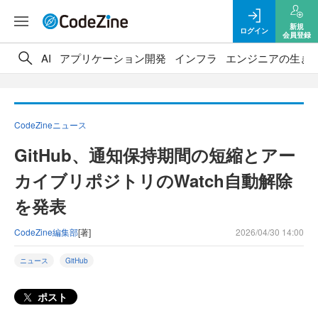
新規
ログイン
会員登録
AI
アプリケーション開発
インフラ
エンジニアの生き
CodeZineニュース
GitHub、通知保持期間の短縮とアー
カイブリポジトリのWatch自動解除
を発表
CodeZine編集部
[著]
2026/04/30 14:00
ニュース
GitHub
ポスト