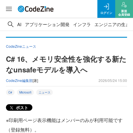
新規
ログイン
会員登録
AI
アプリケーション開発
インフラ
エンジニアの生き
CodeZineニュース
C# 16、メモリ安全性を強化する新た
なunsafeモデルを導入へ
CodeZine編集部
[著]
2026/05/24 15:00
C#
Microsoft
ニュース
ポスト
※印刷用ページ表示機能はメンバーのみが利用可能です
（登録無料）。