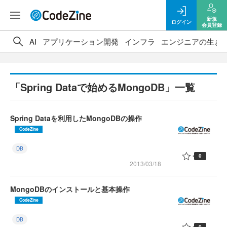
新規
ログイン
会員登録
AI
アプリケーション開発
インフラ
エンジニアの生き
「Spring Dataで始めるMongoDB」一覧
Spring Dataを利用したMongoDBの操作
CodeZine
DB
0
2013/03/18
MongoDBのインストールと基本操作
CodeZine
DB
0