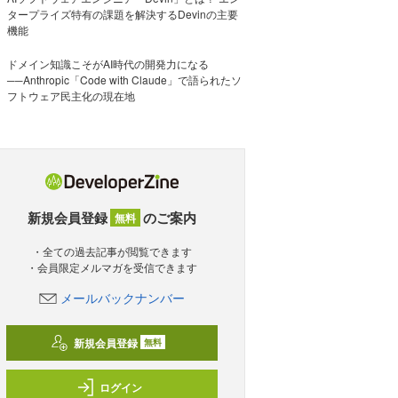
タープライズ特有の課題を解決するDevinの主要
機能
ドメイン知識こそがAI時代の開発力になる
──Anthropic「Code with Claude」で語られたソ
フトウェア民主化の現在地
新規会員登録
のご案内
無料
・全ての過去記事が閲覧できます
・会員限定メルマガを受信できます
メールバックナンバー
新規会員登録
無料
ログイン