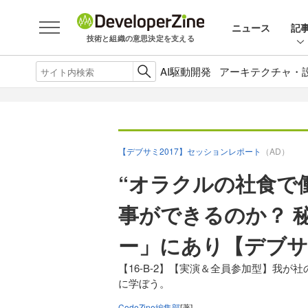
ニュース
記
技術と組織の意思決定を支える
AI駆動開発
アーキテクチャ・
【デブサミ2017】セッションレポート
（AD）
“オラクルの社食で働く
事ができるのか？ 
ー」にあり【デブサミ
【16-B-2】【実演＆全員参加型】我が社の
に学ぼう。
CodeZine編集部
[著]