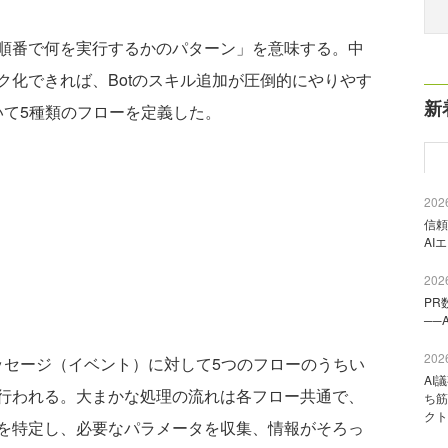
順番で何を実行するかのパターン」を意味する。中
ク化できれば、Botのスキル追加が圧倒的にやりやす
新
いて5種類のフローを定義した。
2026
信頼
AI
2026
PR
──
2026
ッセージ（イベント）に対して5つのフローのうちい
AI
行われる。大まかな処理の流れは各フロー共通で、
ち筋
クト
を特定し、必要なパラメータを収集、情報がそろっ