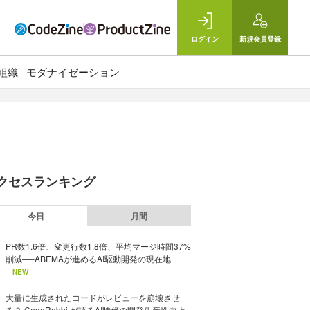
ログイン
新規
会員登録
組織
モダナイゼーション
クセスランキング
今日
月間
PR数1.6倍、変更行数1.8倍、平均マージ時間37%
削減──ABEMAが進めるAI駆動開発の現在地
NEW
大量に生成されたコードがレビューを崩壊させ
る？ CodeRabbitが語るAI時代の開発生産性向上