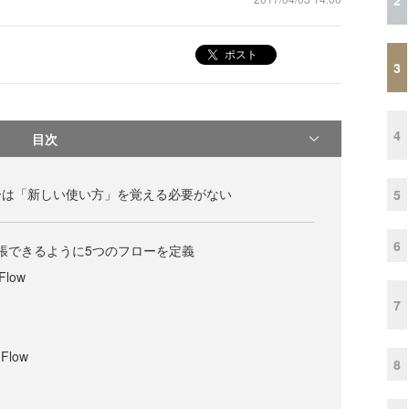
ポスト
3
4
目次
ーザーは「新しい使い方」を覚える必要がない
5
6
拡張できるように5つのフローを定義
 Flow
7
 Flow
8