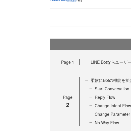
Page
1
LINE Botならユ
柔軟にBotの機能を
Start Conversation
Page
Reply Flow
2
Change Intent Flow
Change Parameter
No Way Flow