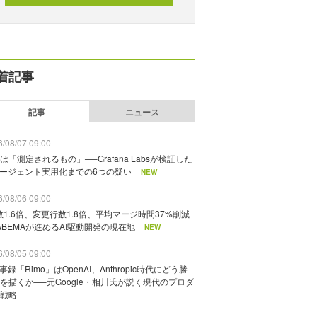
着記事
記事
ニュース
/08/07 09:00
は「測定されるもの」──Grafana Labsが検証した
エージェント実用化までの6つの疑い
NEW
/08/06 09:00
数1.6倍、変更行数1.8倍、平均マージ時間37%削減
ABEMAが進めるAI駆動開発の現在地
NEW
/08/05 09:00
議事録「Rimo」はOpenAI、Anthropic時代にどう勝
を描くか──元Google・相川氏が説く現代のプロダ
戦略