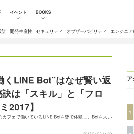
事
イベント
BOOKS
設計
開発生産性
セキュリティ
オブザーバビリティ
エンジニア
LINE Bot”はなぜ賢い返
ア
秘訣は「スキル」と「フロ
2017】
1
カフェで働いているLINE Botを皆で体験し、Botを大い
2
2017/04/03 14:00