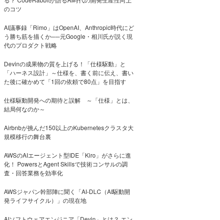
のコツ
AI議事録「Rimo」はOpenAI、Anthropic時代にど
う勝ち筋を描くか──元Google・相川氏が説く現
代のプロダクト戦略
Devinの成果物の質を上げる！「仕様駆動」と
「ハーネス設計」～仕様を、書く前に伝え、書い
た後に確かめて「1回の依頼で80点」を目指す
仕様駆動開発への期待と誤解 ～「仕様」とは、
結局何なのか～
Airbnbが挑んだ150以上のKubernetesクラスタ大
規模移行の舞台裏
AWSのAIエージェント型IDE「Kiro」がさらに進
化！ PowersとAgent Skillsで技術コンサルの調
査・回答業務を効率化
AWSジャパン幹部陣に聞く「AI-DLC（AI駆動開
発ライフサイクル）」の現在地
AIソフトウェアエンジニア「Devin」とは？ エン