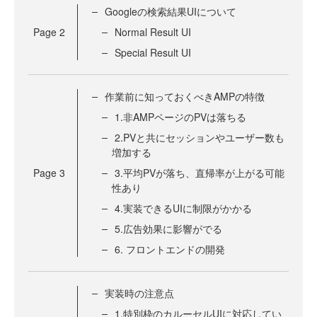
Googleの検索結果UIについて
Page
2
Normal Result UI
Special Result UI
作業前に知っておくべきAMPの特徴
1.非AMPページのPVは落ちる
2.PVと共にセッションやユーザー数も
増加する
Page
3
3.平均PVが落ち、直帰率が上がる可能
性あり
4.実装できるUIに制限がかかる
5.広告効果に影響がでる
6. フロントエンドの開発
実装時の注意点
1.特別枠のカルーセルUIに対応してい