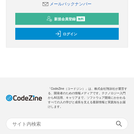
メールバックナンバー
新規会員登録
無料
ログイン
「CodeZine（コードジン）」は、株式会社翔泳社が運営す
る、開発者のための情報メディアです。テクノロジー入門
からAI活用、キャリアまで、ソフトウェア開発にかかわる
すべての人の学びと成長を支える最新情報と実践知をお届
けします。