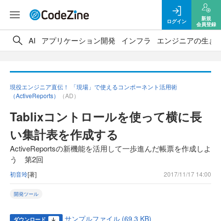
新規
ログイン
会員登録
AI
アプリケーション開発
インフラ
エンジニアの生き
現役エンジニア直伝！ 「現場」で使えるコンポーネント活用術
（ActiveReports）
（AD）
Tablixコントロールを使って横に長
い集計表を作成する
ActiveReportsの新機能を活用して一歩進んだ帳票を作成しよ
う 第2回
初音玲
[著]
2017/11/17 14:00
開発ツール
サンプルファイル (69.3 KB)
ダウンロード