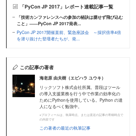
「PyCon JP 2017」レポート連載記事一覧
「技術カンファレンスへの参加の秘訣は臆せず飛び込む
こと」――PyCon JP 2017発表...
PyCon JP 2017開催直前、緊急座談会 ～採択倍率4倍
を潜り抜けた登壇者たちが、発...
この記事の著者
海老原 由夫樹（エビハラ ユウキ）
リックソフト株式会社所属。普段はツール
の導入支援業務を行う中で作業の効率化の
ためにPythonを使用している。Python の達
人になるべく勉強中。
※プロフィールは、執筆時点、または直近の記事の寄稿時点で
の内容です
この著者の最近の執筆記事