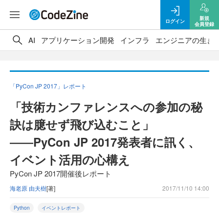
新規
ログイン
会員登録
AI
アプリケーション開発
インフラ
エンジニアの生き
「PyCon JP 2017」レポート
「技術カンファレンスへの参加の秘
訣は臆せず飛び込むこと」
――PyCon JP 2017発表者に訊く、
イベント活用の心構え
PyCon JP 2017開催後レポート
海老原 由夫樹
[著]
2017/11/10 14:00
Python
イベントレポート