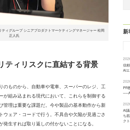
新
リティグループ シニアプロダクトマーケティングマネージャー 松岡
正人氏
2026
リティリスクに直結する背景
信頼
AI
2026
りのものから、自動車や電車、スーパーのレジ、工
PR
──
ーが組み込まれる現代において、これらを制御する
2026
び管理は重要な課題だ。今や製品の基本動作から新
AI
トウェア・コードで行う。不具合や欠陥が見過ごさ
ち筋
クト
が発生すれば取り返しの付かないことになる。