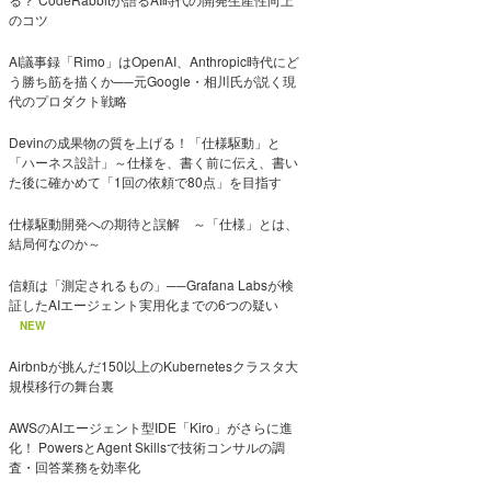
のコツ
AI議事録「Rimo」はOpenAI、Anthropic時代にど
う勝ち筋を描くか──元Google・相川氏が説く現
代のプロダクト戦略
Devinの成果物の質を上げる！「仕様駆動」と
「ハーネス設計」～仕様を、書く前に伝え、書い
た後に確かめて「1回の依頼で80点」を目指す
仕様駆動開発への期待と誤解 ～「仕様」とは、
結局何なのか～
信頼は「測定されるもの」──Grafana Labsが検
証したAIエージェント実用化までの6つの疑い
NEW
Airbnbが挑んだ150以上のKubernetesクラスタ大
規模移行の舞台裏
AWSのAIエージェント型IDE「Kiro」がさらに進
化！ PowersとAgent Skillsで技術コンサルの調
査・回答業務を効率化