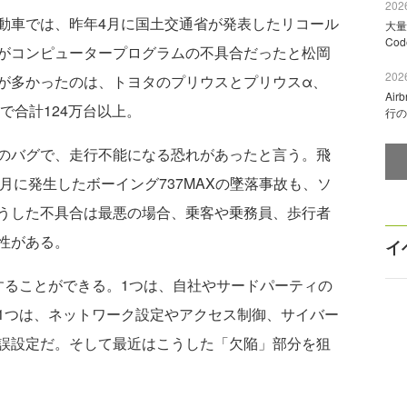
2026
車では、昨年4月に国土交通省が発表したリコール
大量
Co
がコンピュータープログラムの不具合だったと松岡
2026
が多かったのは、トヨタのプリウスとプリウスα、
Ai
で合計124万台以上。
行の
のバグで、走行不能になる恐れがあったと言う。飛
年3月に発生したボーイング737MAXの墜落事故も、ソ
うした不具合は最悪の場合、乗客や乗務員、歩行者
性がある。
イ
ることができる。1つは、自社やサードパーティの
1つは、ネットワーク設定やアクセス制御、サイバー
誤設定だ。そして最近はこうした「欠陥」部分を狙