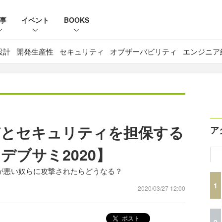
事
イベント
BOOKS
設計
開発生産性
セキュリティ
オブザーバビリティ
エンジニア
質とセキュリティを担保する
ア
デブサミ2020】
ムが悪い奴らに攻撃されたらどうなる？
1
2020/03/27 12:00
ポスト
2