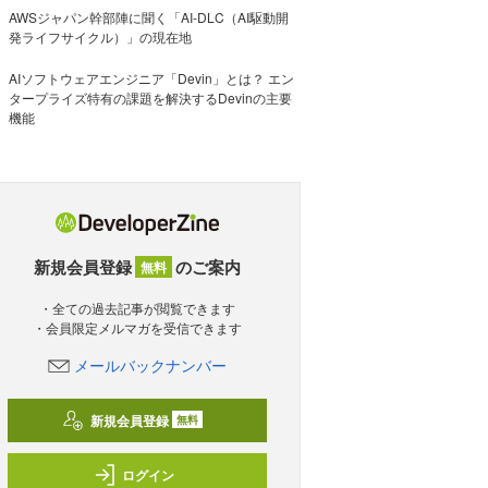
AWSジャパン幹部陣に聞く「AI-DLC（AI駆動開
発ライフサイクル）」の現在地
AIソフトウェアエンジニア「Devin」とは？ エン
タープライズ特有の課題を解決するDevinの主要
機能
新規会員登録
のご案内
無料
・全ての過去記事が閲覧できます
・会員限定メルマガを受信できます
メールバックナンバー
新規会員登録
無料
ログイン