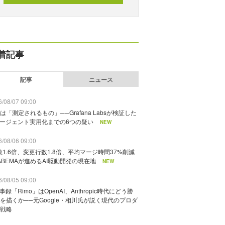
着記事
記事
ニュース
/08/07 09:00
は「測定されるもの」──Grafana Labsが検証した
エージェント実用化までの6つの疑い
NEW
/08/06 09:00
数1.6倍、変更行数1.8倍、平均マージ時間37%削減
ABEMAが進めるAI駆動開発の現在地
NEW
/08/05 09:00
議事録「Rimo」はOpenAI、Anthropic時代にどう勝
を描くか──元Google・相川氏が説く現代のプロダ
戦略