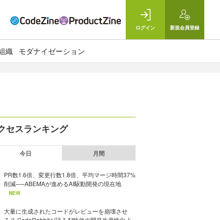
ログイン
新規
会員登録
組織
モダナイゼーション
クセスランキング
今日
月間
PR数1.6倍、変更行数1.8倍、平均マージ時間37%
削減──ABEMAが進めるAI駆動開発の現在地
NEW
大量に生成されたコードがレビューを崩壊させ
る？ CodeRabbitが語るAI時代の開発生産性向上