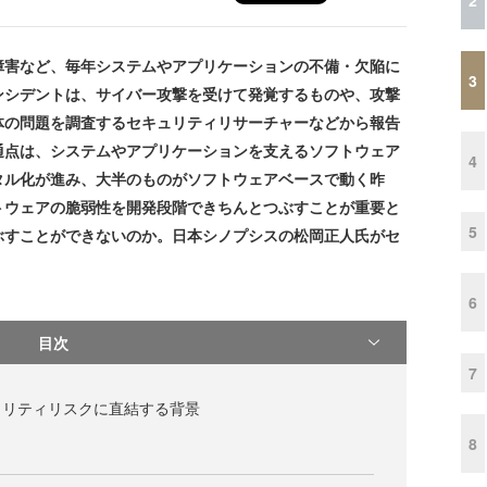
害など、毎年システムやアプリケーションの不備・欠陥に
3
ンシデントは、サイバー攻撃を受けて発覚するものや、攻撃
体の問題を調査するセキュリティリサーチャーなどから報告
通点は、システムやアプリケーションを支えるソフトウェア
4
タル化が進み、大半のものがソフトウェアベースで動く昨
トウェアの脆弱性を開発段階できちんとつぶすことが重要と
5
ぶすことができないのか。日本シノプシスの松岡正人氏がセ
6
目次
7
ュリティリスクに直結する背景
8