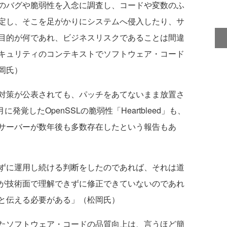
のバグや脆弱性を入念に調査し、コードや変数のふ
定し、そこを足がかりにシステムへ侵入したり、サ
目的が何であれ、ビジネスリスクであることは間違
キュリティのコンテキストでソフトウェア・コード
岡氏）
対策が公表されても、パッチをあてないまま放置さ
発覚したOpenSSLの脆弱性「Heartbleed」も、
サーバーが数年後も多数存在したという報告もあ
ずに運用し続ける判断をしたのであれば、それは道
が技術面で理解できずに修正できていないのであれ
と伝える必要がある」（松岡氏）
たソフトウェア・コードの品質向上は、言うほど簡