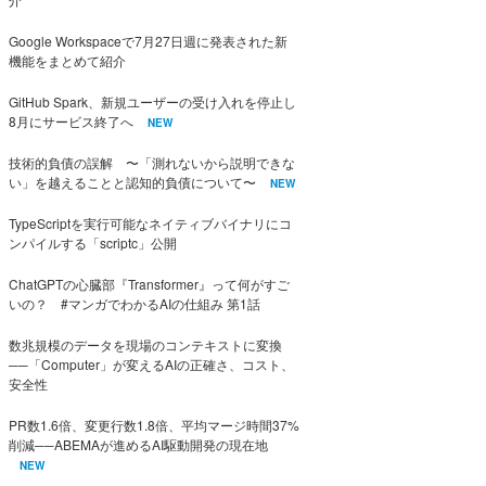
Google Workspaceで7月27日週に発表された新
機能をまとめて紹介
GitHub Spark、新規ユーザーの受け入れを停止し
8月にサービス終了へ
NEW
技術的負債の誤解 〜「測れないから説明できな
い」を越えることと認知的負債について〜
NEW
TypeScriptを実行可能なネイティブバイナリにコ
ンパイルする「scriptc」公開
ChatGPTの心臓部『Transformer』って何がすご
いの？ #マンガでわかるAIの仕組み 第1話
数兆規模のデータを現場のコンテキストに変換
──「Computer」が変えるAIの正確さ、コスト、
安全性
PR数1.6倍、変更行数1.8倍、平均マージ時間37%
削減──ABEMAが進めるAI駆動開発の現在地
NEW