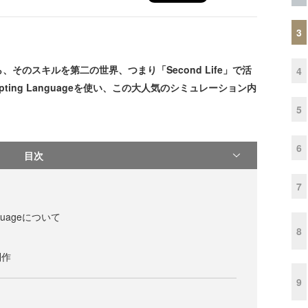
3
そのスキルを第二の世界、つまり「Second Life」で活
4
ipting Languageを使い、この大人気のシミュレーション内
5
6
目次
7
Languageについて
8
制作
9