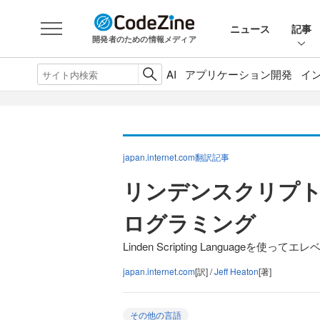
ニュース
記事
開発者のための情報メディア
AI
アプリケーション開発
イ
japan.internet.com翻訳記事
リンデンスクリプトを使
ログラミング
Linden Scripting Languageを使っ
japan.internet.com
[訳] /
Jeff Heaton
[著]
その他の言語