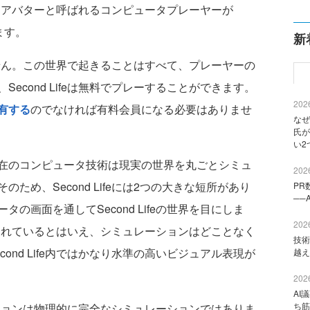
くりで、アバターと呼ばれるコンピュータプレーヤーが
します。
新
りません。この世界で起きることはすべて、プレーヤーの
econd Lifeは無料でプレーすることができます。
2026
有する
のでなければ有料会員になる必要はありませ
なぜ
氏が
い2
在のコンピュータ技術は現実の世界を丸ごとシミュ
2026
ため、Second Lifeには2つの大きな短所があり
PR
──
の画面を通してSecond Lifeの世界を目にしま
2026
われているとはいえ、シミュレーションはどことなく
技術
ond Life内ではかなり水準の高いビジュアル表現が
越え
2026
AI
ち筋
レーションは物理的に完全なシミュレーションではありま