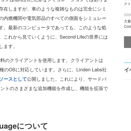
クト
存在しますが、車のような複雑なものは完全にシミ
2026
の内燃機関や電気部品のすべての側面をシミュレー
大量
Co
す。最新のコンピュータであっても、このような処
れから見ていくように、Second Lifeの世界には
します。
は、無料のクライアントを使用します。クライアントは
イ
ど、各種のOSに対応しています。さらに、Linden Labs社
ソースとして
公開しました。これにより、サードパ
クライアントのさまざまな追加機能を作成し、機能を拡張で
anguageについて