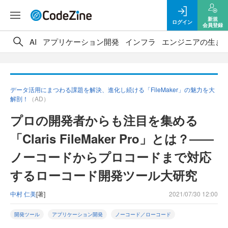
新規
ログイン
会員登録
AI
アプリケーション開発
インフラ
エンジニアの生き
データ活用にまつわる課題を解決、進化し続ける「FileMaker」の魅力を大
解剖！
（AD）
プロの開発者からも注目を集める
「Claris FileMaker Pro」とは？――
ノーコードからプロコードまで対応
するローコード開発ツール大研究
中村 仁美
[著]
2021/07/30 12:00
開発ツール
アプリケーション開発
ノーコード／ローコード