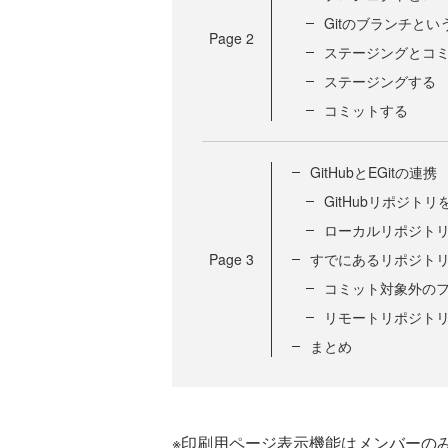
Gitのブランチと
Page
2
ステージングとコ
ステージングする
コミットする
GitHubとEGitの連携
GitHubリポジト
ローカルリポジト
Page
3
すでにあるリポジト
コミット対象外の
リモートリポジト
まとめ
※印刷用ページ表示機能はメンバーの