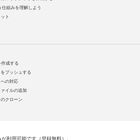
いう仕組みを理解しよう
ミット
リを作成する
リをプッシュする
リへの対応
ファイルの追加
リのクローン
みが利用可能です（登録無料）。