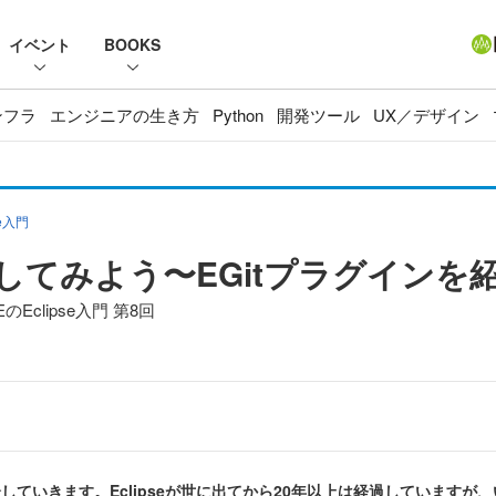
イベント
BOOKS
ンフラ
エンジニアの生き方
Python
開発ツール
UX／デザイン
e入門
操作をしてみよう〜EGitプラグインを
clipse入門 第8回
紹介していきます。Eclipseが世に出てから20年以上は経過していま