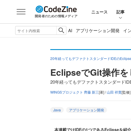
ニュース
記事
開発者のための情報メディア
AI
アプリケーション開発
イ
20年経ってもデファクトスタンダードIDEのEclips
EclipseでGit
20年経ってもデファクトスタンダードIDEのE
WINGSプロジェクト 齊藤 新三
[著] /
山田 祥寛
[監修]
Java
アプリケーション開発
本連載ではIDEの1つであるEclipseを