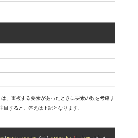
トは、重複する要素があったときに要素の数を考慮す
注目すると、答えは下記となります。
er
(
partition
by
 ColA 
order
by
1
)
from
 tbl_A
