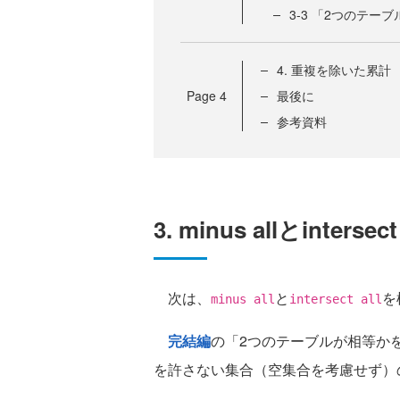
3-3 「2つのテ
4. 重複を除いた累計
Page
4
最後に
参考資料
3. minus allとinterse
次は、
と
を
minus all
intersect all
完結編
の「2つのテーブルが相等か
を許さない集合（空集合を考慮せず）