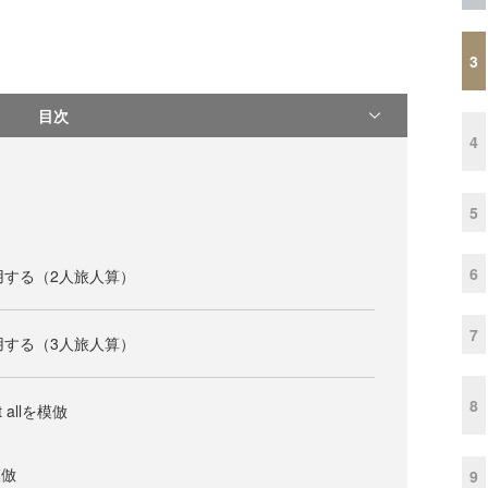
3
目次
4
5
6
用する（2人旅人算）
7
用する（3人旅人算）
8
ct allを模倣
を模倣
9