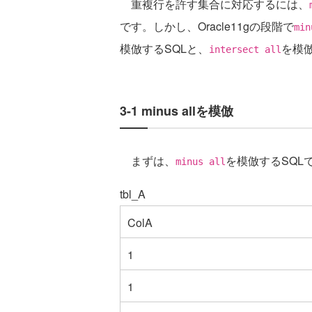
重複行を許す集合に対応するには、
です。しかし、Oracle11gの段階で
min
模倣するSQLと、
を模
intersect all
3-1 minus allを模倣
まずは、
を模倣するSQL
minus all
tbl_A
ColA
1
1