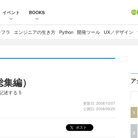
イベント
BOOKS
ンフラ
エンジニアの生き方
Python
開発ツール
UX／デザイン
総集編）
ア
記述する 5
更新日: 2008/10/07
公開日: 2008/09/25
1
ポスト
2