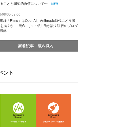
ることと認知的負債について〜
NEW
/08/05 09:00
議事録「Rimo」はOpenAI、Anthropic時代にどう勝
を描くか──元Google・相川氏が説く現代のプロダ
戦略
新着記事一覧を見る
ベント