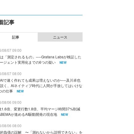
着記事
記事
ニュース
/08/07 09:00
は「測定されるもの」──Grafana Labsが検証した
エージェント実用化までの6つの疑い
NEW
/08/07 08:00
AIで速く作れても成果は増えないのか──及川卓也
説く、AIネイティブ時代に人間が手放してはいけな
つの仕事
NEW
/08/06 09:00
数1.6倍、変更行数1.8倍、平均マージ時間37%削減
ABEMAが進めるAI駆動開発の現在地
NEW
/08/06 08:00
的負債の誤解 〜「測れないから説明できない」を