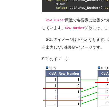
      minus

select
 ColA
,
Row_Number
()
ov
関数で各要素に連番をつ
Row_Number
しています。
関数には、こ
Row_Number
SQLのイメージは下記となります。
る出力しない制御のイメージです。
SQLのイメージ