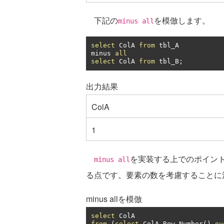
下記の
を模倣します。
minus all
select
 ColA 
from
 tbl_A

minus 
all
select
 ColA 
from
 tbl_B
;
出力結果
ColA
1
を実装する上でのポイン
minus all
る点です。要素の数を考慮することに
minus allを模倣
select
from
(
select
 ColA
,
Row_Number
()
ov