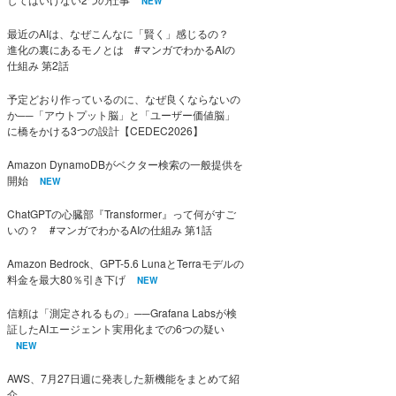
NEW
最近のAIは、なぜこんなに「賢く」感じるの？
進化の裏にあるモノとは #マンガでわかるAIの
仕組み 第2話
予定どおり作っているのに、なぜ良くならないの
か──「アウトプット脳」と「ユーザー価値脳」
に橋をかける3つの設計【CEDEC2026】
Amazon DynamoDBがベクター検索の一般提供を
開始
NEW
ChatGPTの心臓部『Transformer』って何がすご
いの？ #マンガでわかるAIの仕組み 第1話
Amazon Bedrock、GPT-5.6 LunaとTerraモデルの
料金を最大80％引き下げ
NEW
信頼は「測定されるもの」──Grafana Labsが検
証したAIエージェント実用化までの6つの疑い
NEW
AWS、7月27日週に発表した新機能をまとめて紹
介