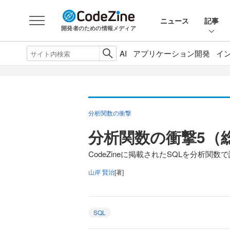
ニュース
記事
開発者のための情報メディア
AI
アプリケーション開発
イ
分析関数の衝撃
分析関数の衝撃5（
CodeZineに掲載されたSQLを分析関数で
山岸 賢治
[著]
SQL