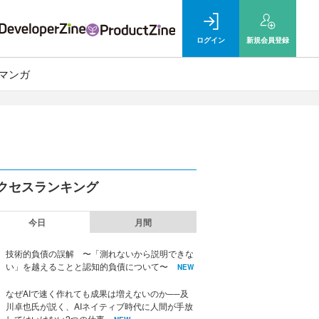
ログイン
新規
会員登録
マンガ
クセスランキング
今日
月間
技術的負債の誤解 〜「測れないから説明できな
い」を越えることと認知的負債について〜
NEW
なぜAIで速く作れても成果は増えないのか──及
川卓也氏が説く、AIネイティブ時代に人間が手放
してはいけない2つの仕事