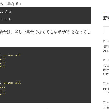
なら「異なる」
bl_A a

新
bl_B b
合は、等しい集合でなくても結果が0件となってし
2026
信頼
AI
l 
union
all
all
2026
all
なぜ
all
氏が
い2
l 
union
all
2026
all
PR
all
──
all
2026
技術