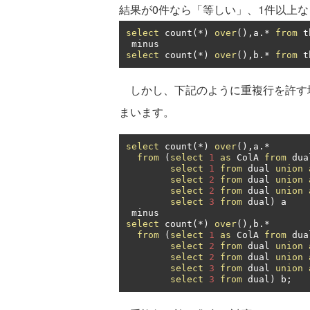
結果が0件なら「等しい」、1件以上
select
 count
(*)
over
(),
a
.*
from
 t
select
 count
(*)
over
(),
b
.*
from
 t
しかし、下記のように重複行を許す場
まいます。
select
 count
(*)
over
(),
a
.*
from
(
select
1
as
 ColA 
from
 dua
select
1
from
 dual 
union
select
2
from
 dual 
union
select
2
from
 dual 
union
select
3
from
 dual
)
 a

select
 count
(*)
over
(),
b
.*
from
(
select
1
as
 ColA 
from
 dua
select
2
from
 dual 
union
select
2
from
 dual 
union
select
3
from
 dual 
union
select
3
from
 dual
)
 b
;