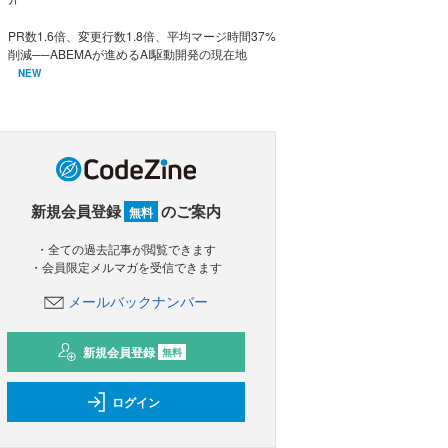
PR数1.6倍、変更行数1.8倍、平均マージ時間37%
削減──ABEMAが進めるAI駆動開発の現在地
NEW
新規会員登録
のご案内
無料
・全ての過去記事が閲覧できます
・会員限定メルマガを受信できます
メールバックナンバー
新規会員登録
無料
ログイン