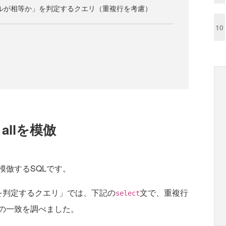
ーブルが相等か」を判定するクエリ（重複行を考慮）
10
ct allを模倣
模倣するSQLです。
を判定するクエリ」では、下記の
文で、重複行
select
の一致を調べました。