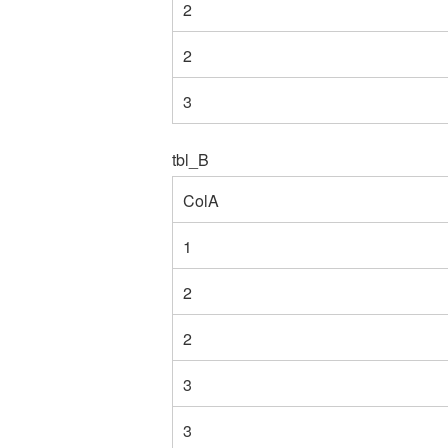
2
2
3
tbl_B
ColA
1
2
2
3
3