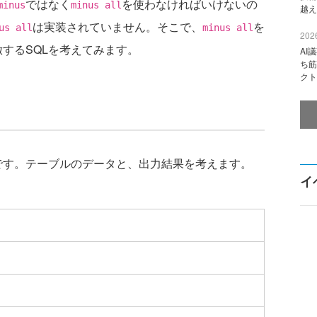
ではなく
を使わなければいけないの
minus
minus all
越え
は実装されていません。そこで、
を
us all
minus all
2026
倣するSQLを考えてみます。
AI
ち筋
クト
です。テーブルのデータと、出力結果を考えます。
イ