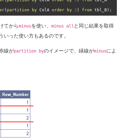
er
(
partition
by
 ColA 
order
by
1
)
from
 tbl_B
);
けてから
を使い、
と同じ結果を取得
minus
minus all
ういった使い方もあるのです。
赤線が
のイメージで、緑線が
によ
partition by
minus