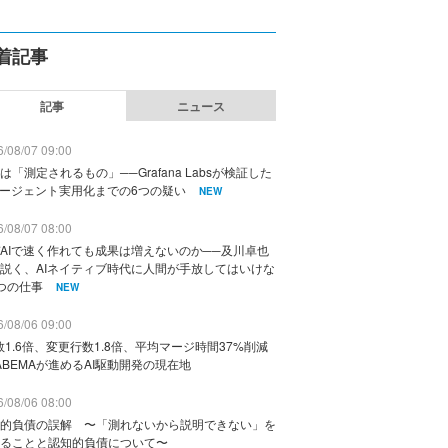
着記事
記事
ニュース
/08/07 09:00
は「測定されるもの」──Grafana Labsが検証した
エージェント実用化までの6つの疑い
NEW
/08/07 08:00
AIで速く作れても成果は増えないのか──及川卓也
説く、AIネイティブ時代に人間が手放してはいけな
つの仕事
NEW
/08/06 09:00
数1.6倍、変更行数1.8倍、平均マージ時間37%削減
ABEMAが進めるAI駆動開発の現在地
/08/06 08:00
的負債の誤解 〜「測れないから説明できない」を
ることと認知的負債について〜