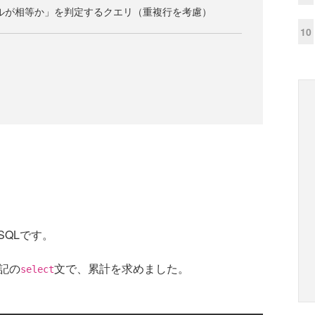
ーブルが相等か」を判定するクエリ（重複行を考慮）
10
QLです。
下記の
文で、累計を求めました。
select