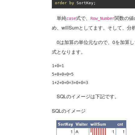
order
by
 SortKey
;
単純
式で、
関数の値
case
Row_Number
め、willSumとしてます。そして、分
0は加算の単位元なので、0を加算し
式となります。
1+0=1

5+0+0+0=5

SQLのイメージは下記です。
SQLのイメージ