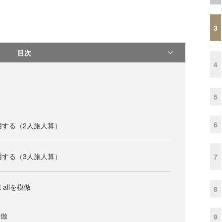
3
目次
4
5
6
用する（2人旅人算）
用する（3人旅人算）
7
ct allを模倣
8
を模倣
9