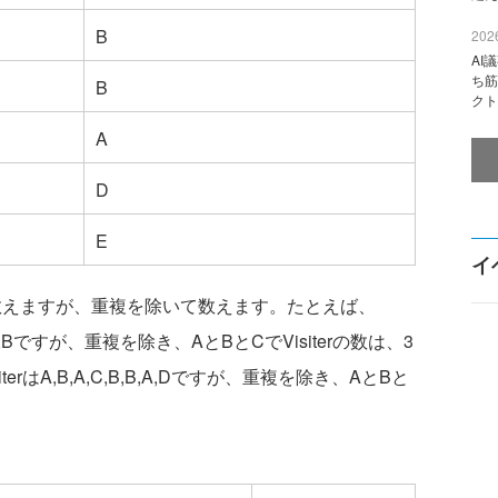
B
2026
AI
ち筋
B
クト
A
D
E
イ
の数を数えますが、重複を除いて数えます。たとえば、
,A,C,Bですが、重複を除き、AとBとCでVisiterの数は、3
terはA,B,A,C,B,B,A,Dですが、重複を除き、AとBと