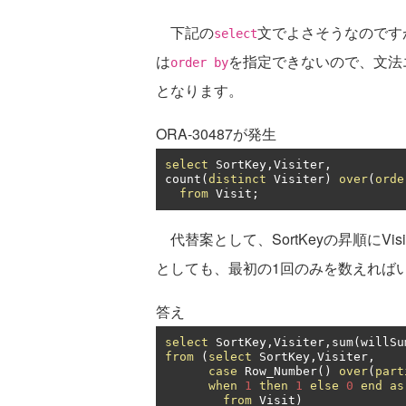
下記の
文でよさそうなのです
select
は
を指定できないので、文法
order by
となります。
ORA-30487が発生
select
 SortKey
,
Visiter
,
count
(
distinct
 Visiter
)
over
(
orde
from
 Visit
;
代替案として、SortKeyの昇順にVis
としても、最初の1回のみを数えれば
答え
select
 SortKey
,
Visiter
,
sum
(
willSu
from
(
select
 SortKey
,
Visiter
,
case
 Row_Number
()
over
(
part
when
1
then
1
else
0
end
as
from
 Visit
)