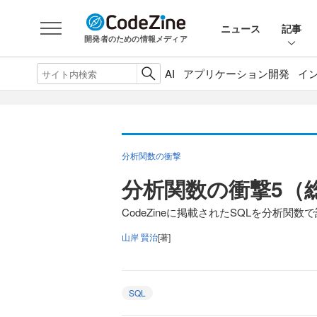
ニュース
記事
開発者のための情報メディア
AI
アプリケーション開発
イ
分析関数の衝撃
分析関数の衝撃5（
CodeZineに掲載されたSQLを分析関数で
山岸 賢治
[著]
SQL