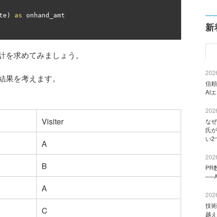
te
)
as
 onhand_amt

新
計を求めてみましょう。
2026
結果を考えます。
信頼
AI
2026
Visiter
なぜ
氏が
い2
A
2026
B
PR
──
A
2026
技術
C
越え