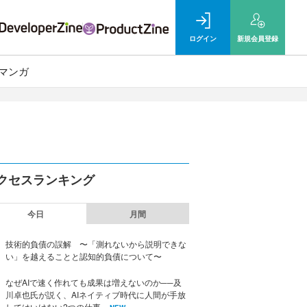
ログイン
新規
会員登録
マンガ
クセスランキング
今日
月間
技術的負債の誤解 〜「測れないから説明できな
い」を越えることと認知的負債について〜
なぜAIで速く作れても成果は増えないのか──及
川卓也氏が説く、AIネイティブ時代に人間が手放
してはいけない2つの仕事