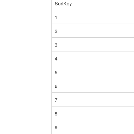
SortKey
1
2
3
4
5
6
7
8
9