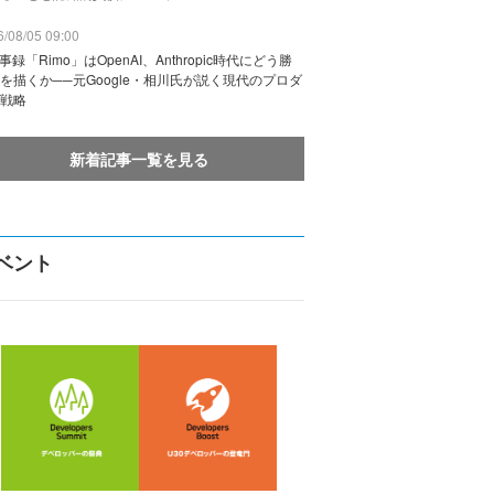
/08/05 09:00
議事録「Rimo」はOpenAI、Anthropic時代にどう勝
を描くか──元Google・相川氏が説く現代のプロダ
戦略
新着記事一覧を見る
ベント