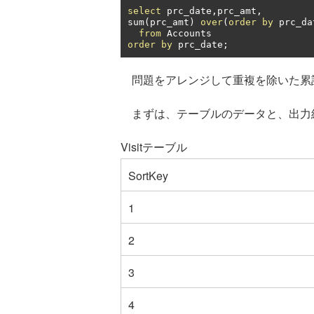
select
 prc_date
,
prc_amt
,
sum
(
prc_amt
)
over
(
order
by
 prc_da
from
order
by
 prc_date
;
問題をアレンジして重複を除いた累
まずは、テーブルのデータと、出力
Visitテーブル
SortKey
1
2
3
4