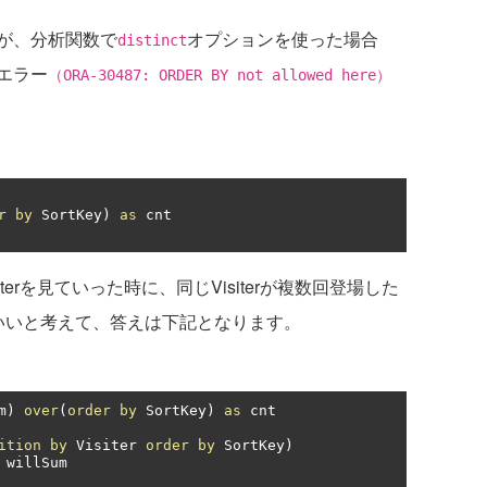
が、分析関数で
オプションを使った場合
distinct
エラー
（ORA-30487: ORDER BY not allowed here）
r
by
 SortKey
)
as
 cnt

iterを見ていった時に、同じVisiterが複数回登場した
いいと考えて、答えは下記となります。
m
)
over
(
order
by
 SortKey
)
as
ition
by
 Visiter 
order
by
 SortKey
)
 willSum
