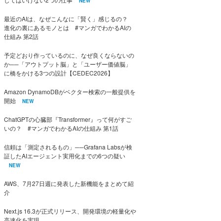
NEW
最近のAIは、なぜこんなに「賢く」感じるの？
進化の裏にあるモノとは #マンガでわかるAIの
仕組み 第2話
予定どおり作っているのに、なぜ良くならないの
か──「アウトプット脳」と「ユーザー価値脳」
に橋をかける3つの設計【CEDEC2026】
Amazon DynamoDBがベクター検索の一般提供を
開始
NEW
ChatGPTの心臓部『Transformer』って何がすご
いの？ #マンガでわかるAIの仕組み 第1話
信頼は「測定されるもの」──Grafana Labsが検
証したAIエージェント実用化までの6つの疑い
NEW
AWS、7月27日週に発表した新機能をまとめて紹
介
Next.js 16.3が正式リリース、開発環境の軽量化や
高速化を実現