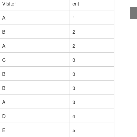
Visiter
cnt
A
1
B
2
A
2
C
3
B
3
B
3
A
3
D
4
E
5