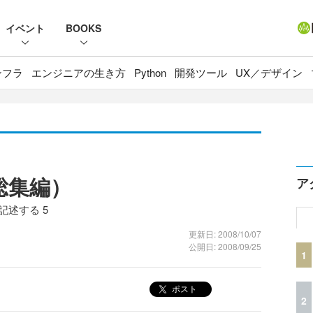
イベント
BOOKS
ンフラ
エンジニアの生き方
Python
開発ツール
UX／デザイン
総集編）
ア
記述する 5
更新日: 2008/10/07
公開日: 2008/09/25
1
ポスト
2