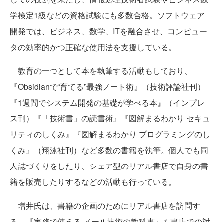
学検定1級などの資格試験にも多数合格。ソフトウェア
開発では、ビジネス、数学、ITを融合させ、コンピュー
タの効率的かつ正確な使用法を支援している。
教育の一つとして本を執筆する活動もしており、
『Obsidianで“育てる”最強ノート術』（技術評論社刊）
『1週間でシステム開発の基礎が学べる本』（インプレ
ス刊）『「技術書」の読書術』『図解まるわかり セキュ
リティのしくみ』『図解まるわかり プログラミングのし
くみ』（翔泳社刊）など多数の書籍を執筆。個人でも同
人誌づくりをしたり、シェア型のリアル書店で自身の書
籍を販売したりするなどの活動も行っている。
増井氏は、書籍の企画のためにリアル書店を訪問す
る。『実務で使える メール技術の教科書』も書店での対