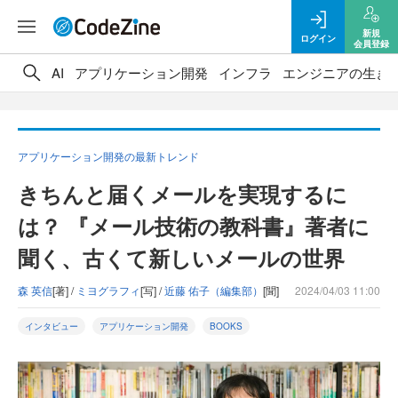
新規
ログイン
会員登録
AI
アプリケーション開発
インフラ
エンジニアの生き
アプリケーション開発の最新トレンド
きちんと届くメールを実現するに
は？ 『メール技術の教科書』著者に
聞く、古くて新しいメールの世界
森 英信
[著] /
ミヨグラフィ
[写] /
近藤 佑子（編集部）
[聞]
2024/04/03 11:00
インタビュー
アプリケーション開発
BOOKS