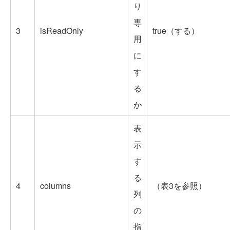
り
専
3
isReadOnly
true（する）
用
に
す
る
か
表
示
す
る
4
columns
（表3を参照）
列
の
指