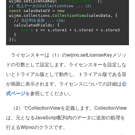
wijmo
.
setLicenseKey
(
'＜ライセンスキー＞'
);
// 売上データのCollectionView ...（2）
const
 salesDataCV 
=
new
wijmo
.
collections
.
CollectionView
(
salesData
,
{
// 合計列を追加 ...（2a）
  calculatedFields
:
{
'sum'
:
 s 
=>
 s
.
store1 
+
 s
.
store2 
+
 s
.
store3

}
});
ライセンスキーは（1）のwijmo.setLicenseKeyメソッ
ドの引数として設定します。ライセンスキーを設定しな
いとトライアル版として動作し、トライアル版である旨
が画面に表示されます。ライセンスについての詳細は
公
式ページ
を参照してください。
（2）でCollectionViewを定義します。CollectionView
は、元となるJavaScript配列内のデータに追加の処理を
行えるWijmoのクラスです。