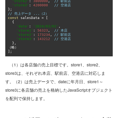
'store2'
:
3800000
,
// 駅前店
'store3'
:
4200000
// 空港店
};
// 売上データ ...（2）
const
 salesData 
=
[
{
'date'
:
'2024/03/01'
,
'store1'
:
56323
,
// 本店
'store2'
:
173234
,
// 駅前店
'store3'
:
143212
// 空港店
},
（略）
];
（1）は各店舗の売上目標です。store1、store2、
store3は、それぞれ本店、駅前店、空港店に対応しま
す。（2）は売上データで、dateに年月日、store1～
store3に各店舗の売上を格納したJavaScriptオブジェクト
を配列で保持します。