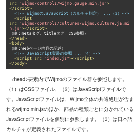
src
=
"wijmo/controls/wijmo.gauge.min.js"
>
</script>
<!-- WijmoのJavaScript（カルチャ指定） ...（3）-->
<script
src
=
"wijmo/controls/cultures/wijmo.culture.ja.mi
n.js"
></script>
</head>
<body>
（略：Webページ内容の記述）

<!-- JavaScript実装の参照 ...（4）-->
<script
src
=
"index.js"
></script>
</body>
<head>要素内でWijmoのファイル群を参照します。
（1）はCSSファイル、（2）はJavaScriptファイルで
す。JavaScriptファイルは、Wijmo全体の共通処理が含ま
れるwijmo.min.jsのほか、部品の種類ごとに分かれている
JavaScriptファイルを個別に参照します。（3）は日本語
カルチャが定義されたファイルです。