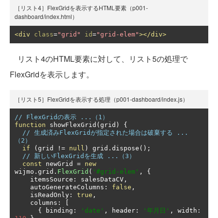
［リスト4］FlexGridを表示するHTML要素（p001-
dashboard/index.html）
<div
class
=
"grid"
id
=
"grid-elem"
></div>
リスト4のHTML要素に対して、リスト5の処理で
FlexGridを表示します。
［リスト5］FlexGridを表示する処理（p001-dashboard/index.js）
// FlexGridの表示 ...（1）
function
 showFlexGrid
(
grid
)
{
// 生成済みFlexGridが指定された場合は破棄する ...
（2）
if
(
grid 
!=
null
)
 grid
.
dispose
();
// 新しいFlexGridを生成 ...（3）
const
 newGrid 
=
new
wijmo
.
grid
.
FlexGrid
(
'#grid-elem'
,
{
    itemsSource
:
 salesDataCV
,
    autoGenerateColumns
:
false
,
    isReadOnly
:
true
,
    columns
:
[
{
 binding
:
'date'
,
 header
:
'年月日'
,
 width
: