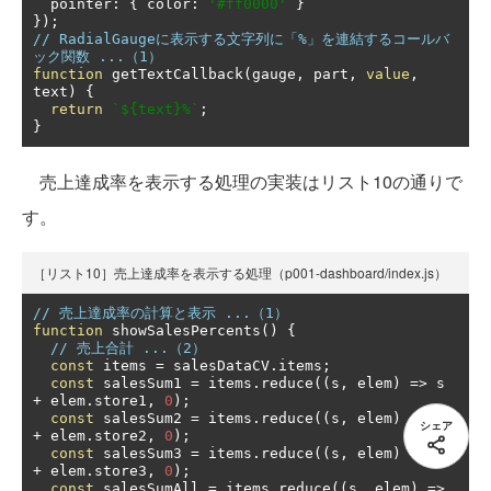
  pointer
:
{
 color
:
'#ff0000'
}
});
// RadialGaugeに表示する文字列に「%」を連結するコールバ
ック関数 ...（1）
function
 getTextCallback
(
gauge
,
 part
,
value
,
text
)
{
return
`${text}%`
;
}
売上達成率を表示する処理の実装はリスト10の通りで
す。
［リスト10］売上達成率を表示する処理（p001-dashboard/index.js）
// 売上達成率の計算と表示 ...（1）
function
 showSalesPercents
()
{
// 売上合計 ...（2）
const
 items 
=
 salesDataCV
.
items
;
const
 salesSum1 
=
 items
.
reduce
((
s
,
 elem
)
=>
 s 
+
 elem
.
store1
,
0
);
const
 salesSum2 
=
 items
.
reduce
((
s
,
 elem
)
=>
 s 
シェア
+
 elem
.
store2
,
0
);
const
 salesSum3 
=
 items
.
reduce
((
s
,
 elem
)
=>
 s 
+
 elem
.
store3
,
0
);
const
 salesSumAll 
=
 items
.
reduce
((
s
,
 elem
)
=>