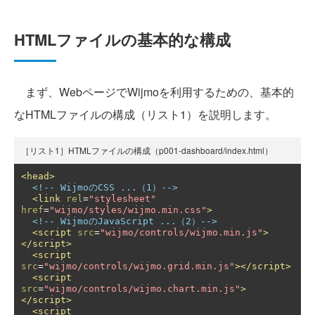
HTMLファイルの基本的な構成
まず、WebページでWijmoを利用するための、基本的
なHTMLファイルの構成（リスト1）を説明します。
［リスト1］HTMLファイルの構成（p001-dashboard/index.html）
<head>
<!-- WijmoのCSS ...（1）-->
<link
rel
=
"stylesheet"
href
=
"wijmo/styles/wijmo.min.css"
>
<!-- WijmoのJavaScript ...（2）-->
<script
src
=
"wijmo/controls/wijmo.min.js"
>
</script>
<script
src
=
"wijmo/controls/wijmo.grid.min.js"
></script>
<script
src
=
"wijmo/controls/wijmo.chart.min.js"
>
</script>
<script