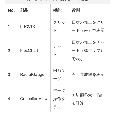
No.
部品
機能
役割
グリッ
日次の売上をグリ
1
FlexGrid
ド
ッド（表）で表示
日次の売上をチャ
チャー
2
FlexChart
ート（棒グラフ）
ト
で表示
円形ゲ
3
RadialGauge
売上達成率を表示
ージ
データ
全店舗の売上合計
4
CollectionView
操作ク
を計算
ラス