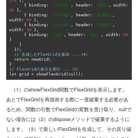
110
},
{
 binding
:
'store1'
,
 header
:
'本店'
,
 width
:
90
},
{
 binding
:
'store2'
,
 header
:
'駅前店'
,
width
:
90
},
{
 binding
:
'store3'
,
 header
:
'空港店'
,
width
:
90
},
{
 binding
:
'sum'
,
 header
:
'合計'
,
 width
:
90
}
]
});
// 生成したFlexGridを返却 ...（4）
return
 newGrid
;
}
// FlexGridの表示を実行 ...（5）
let
 grid 
=
 showFlexGrid
(
null
);
（1）のshowFlexGrid関数でFlexGridを表示します。
あとでFlexGridを再描画する際に一度破棄する必要があ
るため、関数の引数でFlexGridの変数を受け取り、nullで
ない場合には（2）のdisposeメソッドで破棄するように
します。（3）で新しいFlexGridを生成して、その戻り値