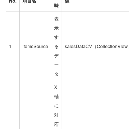
No.
項目名
値
味
表
示
す
1
itemsSource
る
salesDataCV（CollectionVie
デ
ー
タ
X
軸
に
対
応