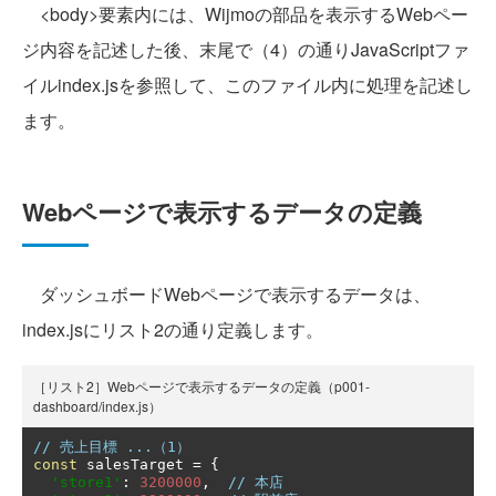
<body>要素内には、Wijmoの部品を表示するWebペー
ジ内容を記述した後、末尾で（4）の通りJavaScriptファ
イルindex.jsを参照して、このファイル内に処理を記述し
ます。
Webページで表示するデータの定義
ダッシュボードWebページで表示するデータは、
index.jsにリスト2の通り定義します。
［リスト2］Webページで表示するデータの定義（p001-
dashboard/index.js）
// 売上目標 ...（1）
const
 salesTarget 
=
{
'store1'
:
3200000
,
// 本店