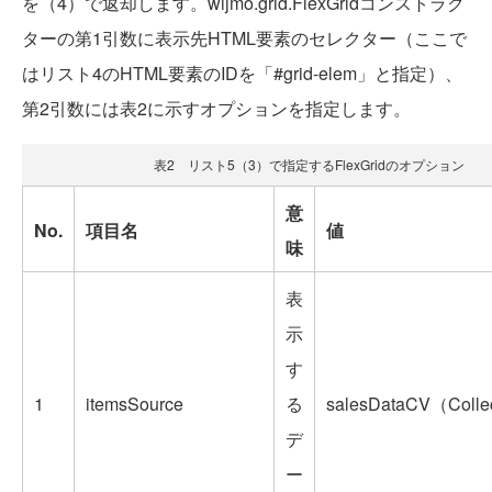
を（4）で返却します。wijmo.grid.FlexGridコンストラク
ターの第1引数に表示先HTML要素のセレクター（ここで
はリスト4のHTML要素のIDを「#grid-elem」と指定）、
第2引数には表2に示すオプションを指定します。
表2 リスト5（3）で指定するFlexGridのオプション
意
No.
項目名
値
味
表
示
す
1
itemsSource
る
salesDataCV（Colle
デ
ー