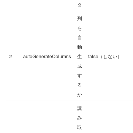
タ
列
を
自
動
2
autoGenerateColumns
生
false（しない）
成
す
る
か
読
み
取