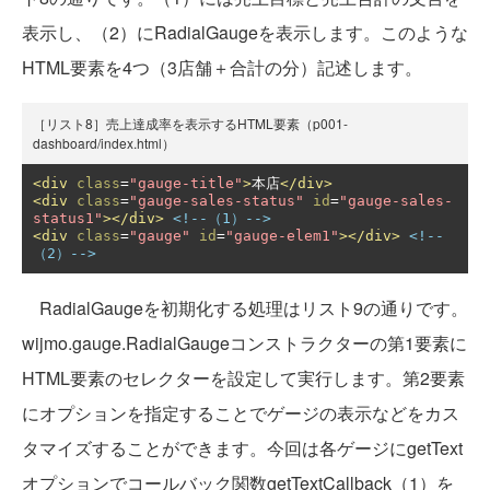
表示し、（2）にRadialGaugeを表示します。このような
HTML要素を4つ（3店舗＋合計の分）記述します。
［リスト8］売上達成率を表示するHTML要素（p001-
dashboard/index.html）
<div
class
=
"gauge-title"
>
本店
</div>
<div
class
=
"gauge-sales-status"
id
=
"gauge-sales-
status1"
></div>
<!--（1）-->
<div
class
=
"gauge"
id
=
"gauge-elem1"
></div>
<!--
（2）-->
RadialGaugeを初期化する処理はリスト9の通りです。
wijmo.gauge.RadialGaugeコンストラクターの第1要素に
HTML要素のセレクターを設定して実行します。第2要素
にオプションを指定することでゲージの表示などをカス
タマイズすることができます。今回は各ゲージにgetText
オプションでコールバック関数getTextCallback（1）を