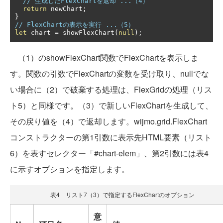
// 生成したFlexChartを返却 ...（4）
return
 newChart
;
}
// FlexChartの表示を実行 ...（5）
let
 chart 
=
 showFlexChart
(
null
);
（1）のshowFlexChart関数でFlexChartを表示しま
す。関数の引数でFlexChartの変数を受け取り、nullでな
い場合に（2）で破棄する処理は、FlexGridの処理（リス
ト5）と同様です。（3）で新しいFlexChartを生成して、
その戻り値を（4）で返却します。wijmo.grid.FlexChart
コンストラクターの第1引数に表示先HTML要素（リスト
6）を表すセレクター「#chart-elem」、第2引数には表4
に示すオプションを指定します。
表4 リスト7（3）で指定するFlexChartのオプション
意