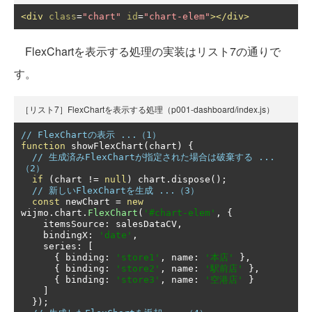
<div
class
=
"chart"
id
=
"chart-elem"
></div>
FlexChartを表示する処理の実装はリスト7の通りで
す。
［リスト7］FlexChartを表示する処理（p001-dashboard/index.js）
// FlexChartの表示 ...（1）
function
 showFlexChart
(
chart
)
{
// 生成済みFlexChartが指定された場合は破棄する ...
（2）
if
(
chart 
!=
null
)
 chart
.
dispose
();
// 新しいFlexChartを生成 ...（3）
const
 newChart 
=
new
wijmo
.
chart
.
FlexChart
(
'#chart-elem'
,
{
    itemsSource
:
 salesDataCV
,
    bindingX
:
'date'
,
    series
:
[
{
 binding
:
'store1'
,
 name
:
'本店'
},
{
 binding
:
'store2'
,
 name
:
'駅前店'
},
{
 binding
:
'store3'
,
 name
:
'空港店'
}
]
});