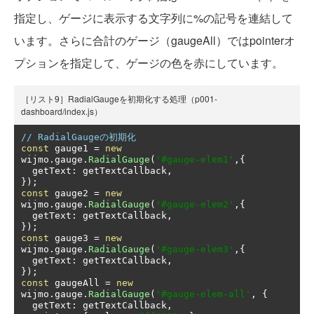
指定し、ゲージに表示する文字列に%の記号を連結して
います。さらに合計のゲージ（gaugeAll）ではpointerオ
プションを指定して、ゲージの色を赤にしています。
［リスト9］RadialGaugeを初期化する処理（p001-
dashboard/index.js）
// RadialGaugeの初期化
const
 gauge1 
=
new
wijmo
.
gauge
.
RadialGauge
(
'#gauge-elem1'
,{
  getText
:
 getTextCallback
,
});
const
 gauge2 
=
new
wijmo
.
gauge
.
RadialGauge
(
'#gauge-elem2'
,{
  getText
:
 getTextCallback
,
});
const
 gauge3 
=
new
wijmo
.
gauge
.
RadialGauge
(
'#gauge-elem3'
,{
  getText
:
 getTextCallback
,
});
const
 gaugeAll 
=
new
wijmo
.
gauge
.
RadialGauge
(
'#gauge-elem-all'
,
{
  getText
:
 getTextCallback
,