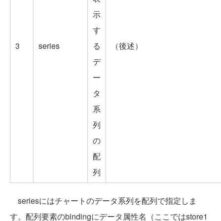
示
す
3
series
る
（後述）
デ
ー
タ
系
列
の
配
列
seriesにはチャートのデータ系列を配列で指定しま
す。配列要素のbindingにデータ属性名（ここではstore1