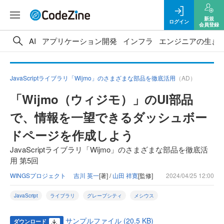
新規
ログイン
会員登録
AI
アプリケーション開発
インフラ
エンジニアの生き
JavaScriptライブラリ「Wijmo」のさまざまな部品を徹底活用
（AD）
「Wijmo（ウィジモ）」のUI部品
で、情報を一望できるダッシュボー
ドページを作成しよう
JavaScriptライブラリ「Wijmo」のさまざまな部品を徹底活
用 第5回
WINGSプロジェクト 吉川 英一
[著] /
山田 祥寛
[監修]
2024/04/25 12:00
JavaScript
ライブラリ
グレープシティ
メシウス
サンプルファイル (20.5 KB)
ダウンロード