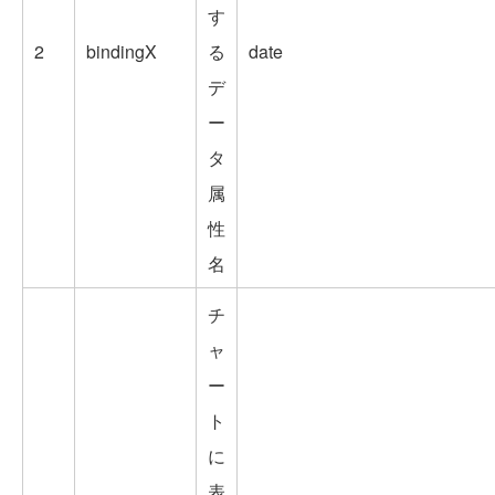
す
2
bindingX
る
date
デ
ー
タ
属
性
名
チ
ャ
ー
ト
に
表