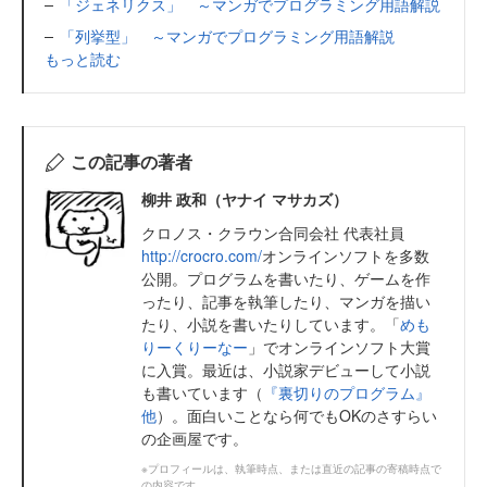
「ジェネリクス」 ～マンガでプログラミング用語解説
「列挙型」 ～マンガでプログラミング用語解説
もっと読む
この記事の著者
柳井 政和（ヤナイ マサカズ）
クロノス・クラウン合同会社 代表社員
http://crocro.com/
オンラインソフトを多数
公開。プログラムを書いたり、ゲームを作
ったり、記事を執筆したり、マンガを描い
たり、小説を書いたりしています。「
めも
りーくりーなー
」でオンラインソフト大賞
に入賞。最近は、小説家デビューして小説
も書いています（
『裏切りのプログラム』
他
）。面白いことなら何でもOKのさすらい
の企画屋です。
※プロフィールは、執筆時点、または直近の記事の寄稿時点で
の内容です