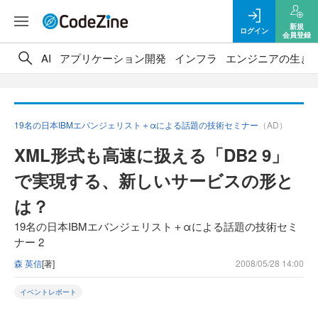
新規
ログイン
会員登録
AI
アプリケーション開発
インフラ
エンジニアの生き
19名の日本IBMエバンジェリスト＋αによる話題の技術セミナー
（AD）
XML形式も高速に扱える「DB2 9」
で実現する、新しいサービスの形と
は？
19名の日本IBMエバンジェリスト＋αによる話題の技術セミ
ナー 2
森 英信
[著]
2008/05/28 14:00
イベントレポート