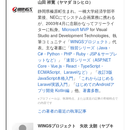
山田 祥寛（ヤマダ ヨシヒロ）
静岡県榛原町生まれ。一橋大学経済学部卒
業後、NECにてシステム企画業務に携わる
が、2003年4月に念願かなってフリーライ
ターに転身。
Microsoft MVP
for Visual
Studio and Development Technologies。執
筆コミュニティ「
WINGSプロジェクト
」代
表。主な著書に「
独習シリーズ（Java・
C#・Python・PHP・Ruby・JSP＆サーブレ
ットなど）
」「
速習シリーズ（ASP.NET
Core・Vue.js・React・TypeScript・
ECMAScript、Laravelなど）
」「
改訂3版
JavaScript本格入門
」「
これからはじめる
Laravel実践入門
」「
はじめてのAndroidア
プリ開発 Kotlin編
」他、
著書多数
。
※プロフィールは、執筆時点、または直近の記事の寄稿時点で
の内容です
この著者の最近の執筆記事
WINGSプロジェクト 矢吹 太朗（ヤブキ