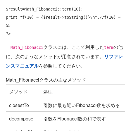
print
"f(10) = {$result->toString()}\n"
;
//f(10) = 
55
クラスには、ここで利用した
の他
Math_Fibonacci
term
に、次のようなメソッドが用意されています。
リファレ
ンスマニュアル
を参照してください。
Math_Fibonacciクラスの主なメソッド
メソッド
処理
closestTo
引数に最も近いFibonacci数を求める
decompose
引数をFibonacci数の和で表す