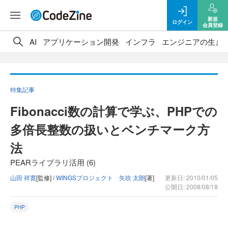
新規
ログイン
会員登録
AI
アプリケーション開発
インフラ
エンジニアの生き
特集記事
Fibonacci数の計算で学ぶ、PHPでの
多倍長整数の扱いとベンチマーク方
法
PEARライブラリ活用 (6)
山田 祥寛
[監修] /
WINGSプロジェクト 矢吹 太朗
[著]
更新日: 2010/01/05
公開日: 2008/08/18
PHP