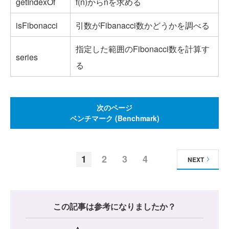
getIndexOf
f(n)からnを求める
isFibonacci
引数がFibanacci数かどうかを調べる
指定した範囲のFibonacci数を計算す
series
る
次のページ
ベンチマーク (Benchmark)
1
2
3
4
NEXT
この記事は参考になりましたか？