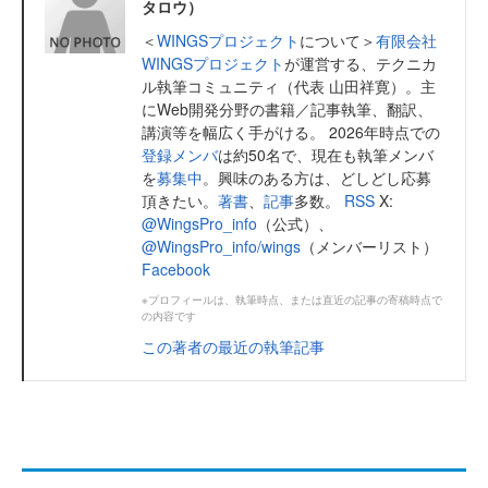
タロウ）
＜
WINGSプロジェクト
について＞
有限会社
WINGSプロジェクト
が運営する、テクニカ
ル執筆コミュニティ（代表 山田祥寛）。主
にWeb開発分野の書籍／記事執筆、翻訳、
講演等を幅広く手がける。 2026年時点での
登録メンバ
は約50名で、現在も執筆メンバ
を
募集中
。興味のある方は、どしどし応募
頂きたい。
著書
、
記事
多数。
RSS
X:
@WingsPro_info
（公式）、
@WingsPro_info/wings
（メンバーリスト）
Facebook
※プロフィールは、執筆時点、または直近の記事の寄稿時点で
の内容です
この著者の最近の執筆記事