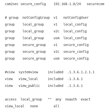
com2sec secure_config    192.168.1.0/24   securecom

# group  notConfigGroup  v1   notConfigUser
group    local_group     v1   local_config

group    local_group     v2c  local_config

group    local_group     usm  local_config

group    secure_group    v1   secure_config

group    secure_group    v2c  secure_config

group    secure_group    usm  secure_config

#view  systemview     included  .1.3.6.1.2.1.1
view   view_local     included  .1.3.6.1

view   view_public    included  .1.3.6.1

access  local_group   
""
  any  noauth  exact  
view_local   none        all
