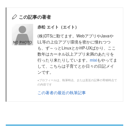
この記事の著者
赤松 エイト（エイト）
(株)DTSに勤てます。WebアプリやJavaや
LL等の上位アプリ環境を密かに憧れつつ
も、ず～っとLinuxとかHP-UXばかり、ここ
数年はカーネル以上アプリ未満のあたりを
行ったり来たりしています。
mixi
もやってま
して、こちらは子育てとか日々の日記メイ
ンです。
※プロフィールは、執筆時点、または直近の記事の寄稿時点で
の内容です
この著者の最近の執筆記事