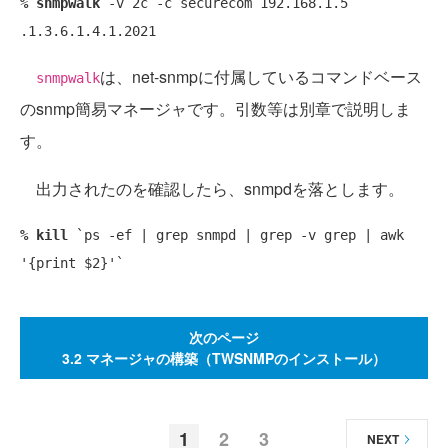
% snmpwalk
 -v 2c -c securecom 192.168.1.5  
は、net-snmpに付属しているコマンドベース
snmpwalk
のsnmp簡易マネージャです。引数等は別章で説明しま
す。
出力されたのを確認したら、snmpdを落とします。
% kill
 `ps -ef | grep snmpd | grep -v grep | awk 
次のページ
3.2 マネージャの構築（TWSNMPのインストール）
1
2
3
NEXT