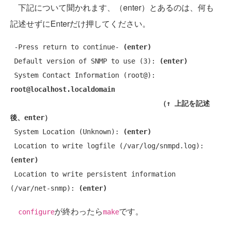
下記について聞かれます、（enter）とあるのは、何も
記述せずにEnterだけ押してください。
 -Press return to continue- 
(enter)
 Default version of SNMP to use (3): 
(enter)
 System Contact Information (root@): 
root@localhost.localdomain
（↑ 上記を記述
後、enter）
 System Location (Unknown): 
(enter)
 Location to write logfile (/var/log/snmpd.log): 
(enter)
 Location to write persistent information 
(/var/net-snmp): 
(enter)
が終わったら
です。
configure
make