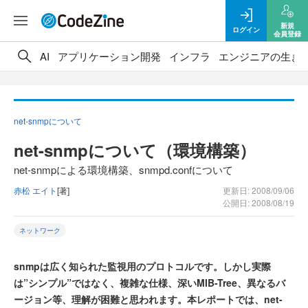
新規
ログイン
会員登録
AI
アプリケーション開発
インフラ
エンジニアの生き
net-snmpについて
net-snmpについて（環境構築）
net-snmpによる環境構築、snmpd.confについて
赤松 エイト
[著]
更新日: 2008/09/06
公開日: 2008/08/19
ネットワーク
snmpは広く知られた監視用のプロトコルです。しかし実際
は”シンプル”ではなく、複雑な仕様、深いMIB-Tree、異なるバ
ージョン等、理解が困難と思われます。本レポートでは、net-