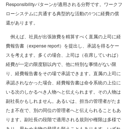
Responsibilityパターンが適用される分野です。ワークフ
ローシステムに共通する典型的な活動の1つに経費の償
還があります。
例えば、社員が出張旅費を精算すべく直属の上司に経
費報告書（expense report）を提出し、承認を得るケー
スを考えます。多くの場合、上司は（在席していれば）
経費が一定の限度額以内で、他に特別な事情がない限
り、経費報告書をその場で承認できます。直属の上司に
承認されなかった場合、経費報告書は命令系統の上位に
いる次のしかるべき人物へと伝えられます。その人物は
副社長かもしれません。あるいは、担当の管理者がたま
たま不在で、別の同位の管理者へと伝えられることもあ
ります。副社長の段階で適用される規則や権限は多様で
あり、思わぬ大物の登場を願うこともあります。いずれ