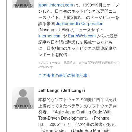
japan.internet.com
は、1999年9月にオープ
ンした、日本初のネットビジネス専門ニュ
ースサイト。月間2億以上のページビューを
誇る米国
Jupitermedia Corporation
(Nasdaq: JUPM) のニュースサイト
internet.com
や
EarthWeb.com
からの最新
記事を日本語に翻訳して掲載するととも
に、日本独自のネットビジネス関連記事や
レポートを配信。
※プロフィールは、執筆時点、または直近の記事の寄稿時点で
の内容です
この著者の最近の執筆記事
Jeff Langr（Jeff Langr）
本格的なソフトウェアの開発に四半世紀以
上携わってきたベテランのソフトウェア開
発者。『Agile Java: Crafting Code With
Test-Driven Development』（Prentice
Hall、2005年）と、他の1冊の著書がある。
『Clean Code』（Uncle Bob Martin著、