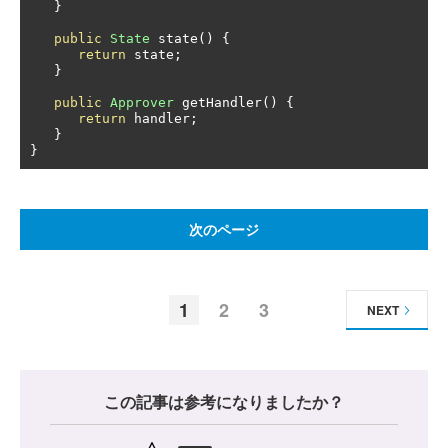
}
public
State
 state
()
{
return
 state
;
}
public
Approver
 getHandler
()
{
return
 handler
;
}
}
次のページ
1
2
3
NEXT
この記事は参考になりましたか？