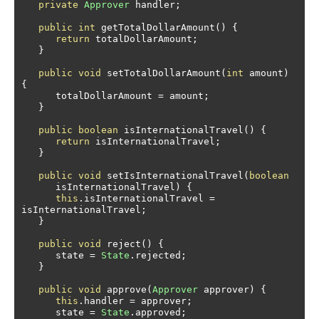
private
Approver
 handler
;
public
int
 getTotalDollarAmount
()
{
return
 totalDollarAmount
;
}
public
void
 setTotalDollarAmount
(
int
 amount
)
{
      totalDollarAmount 
=
 amount
;
}
public
boolean
 isInternationalTravel
()
{
return
 isInternationalTravel
;
}
public
void
 setIsInternationalTravel
(
boolean
      isInternationalTravel
)
{
this
.
isInternationalTravel 
=
isInternationalTravel
;
}
public
void
 reject
()
{
      state 
=
State
.
rejected
;
}
public
void
 approve
(
Approver
 approver
)
{
this
.
handler 
=
 approver
;
      state 
=
State
.
approved
;