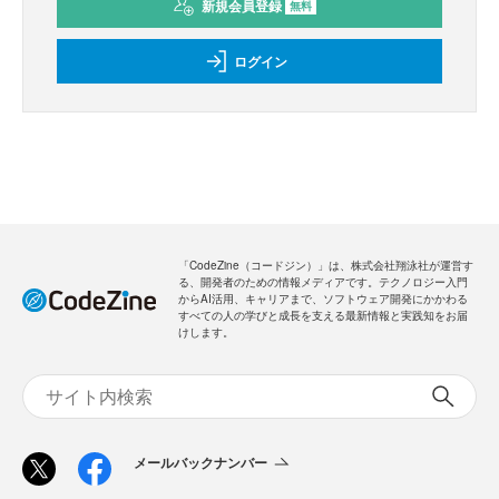
新規会員登録
無料
ログイン
「CodeZine（コードジン）」は、株式会社翔泳社が運営す
る、開発者のための情報メディアです。テクノロジー入門
からAI活用、キャリアまで、ソフトウェア開発にかかわる
すべての人の学びと成長を支える最新情報と実践知をお届
けします。
メールバックナンバー