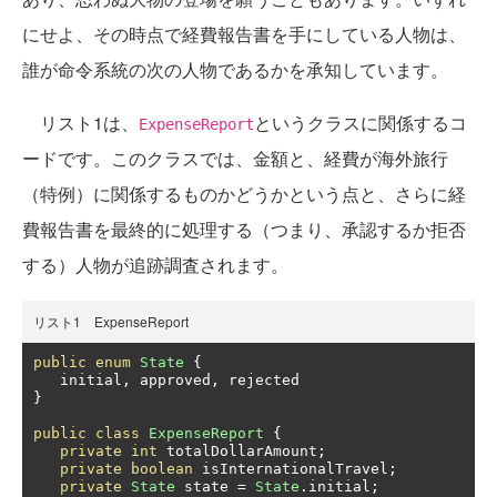
にせよ、その時点で経費報告書を手にしている人物は、
誰が命令系統の次の人物であるかを承知しています。
リスト1は、
というクラスに関係するコ
ExpenseReport
ードです。このクラスでは、金額と、経費が海外旅行
（特例）に関係するものかどうかという点と、さらに経
費報告書を最終的に処理する（つまり、承認するか拒否
する）人物が追跡調査されます。
リスト1 ExpenseReport
public
enum
State
{
   initial
,
 approved
,
}
public
class
ExpenseReport
{
private
int
 totalDollarAmount
;
private
boolean
 isInternationalTravel
;
private
State
 state 
=
State
.
initial
;