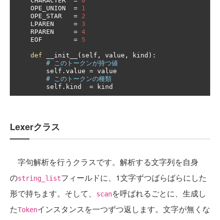
    CHARACTER  
=
0
    OPE_UNION  
=
1
    OPE_STAR   
=
2
    LPAREN     
=
3
    RPAREN     
=
4
    EOF        
=
5
def
 __init__
(
self
,
 value
,
 kind
):
# このトークンが持つ値
        self
.
value 
=
 value

# このトークンの種類
        self
.
kind  
=
 kind
Lexerクラス
字句解析を行うクラスです。解析する文字列を自身
の
フィールドに、1文字ずつばらばらにした
string_list
形で持ちます。そして、
を呼ばれるごとに、生成し
scan
た
インスタンスを一つずつ返します。文字が無くな
Token