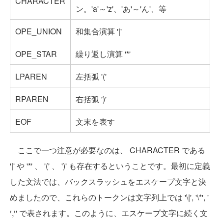
CHARACTER
ン。'a'～'z'、'あ'～'ん'、等
OPE_UNION
和集合演算 '|'
OPE_STAR
繰り返し演算 '*'
LPAREN
左括弧 '('
RPAREN
右括弧 ')'
EOF
文末を表す
ここで一つ注意が必要なのは、 CHARACTER である
'|' や '*' 、 '(' 、 ')' も存在するということです。最初に定義
した文法では、バックスラッシュをエスケープ文字と決
めましたので、これらのトークンは文字列上では '\|', '\*', '
′
,
′
' で表されます。このように、エスケープ文字に続く文
′
′
,