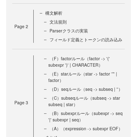
構文解析
文法規則
Page
2
Parserクラスの実装
フィールド定義とトークンの読み込み
（F）factorルール（factor -> '('
subexpr ')' | CHARACTER）
（E）starルール（star -> factor '*' |
factor）
（D）seqルール（seq -> subseq | ''）
（C）subseqルール（subseq -> star
Page
3
subseq | star）
（B）subexprルール（subexpr -> seq
'|' subexpr | seq）
（A）（expression -> subexpr EOF）