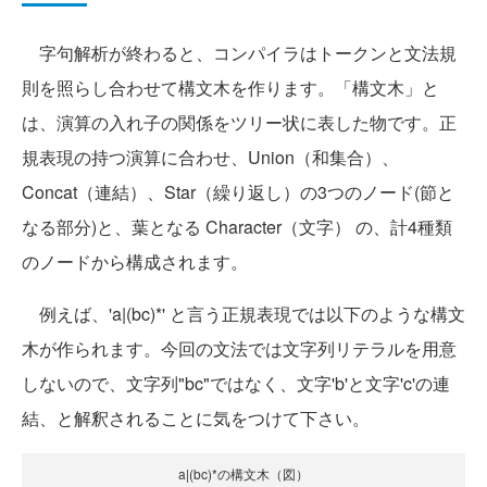
字句解析が終わると、コンパイラはトークンと文法規
則を照らし合わせて構文木を作ります。「構文木」と
は、演算の入れ子の関係をツリー状に表した物です。正
規表現の持つ演算に合わせ、Union（和集合）、
Concat（連結）、Star（繰り返し）の3つのノード(節と
なる部分)と、葉となる Character（文字） の、計4種類
のノードから構成されます。
例えば、'a|(bc)*' と言う正規表現では以下のような構文
木が作られます。今回の文法では文字列リテラルを用意
しないので、文字列"bc"ではなく、文字'b'と文字'c'の連
結、と解釈されることに気をつけて下さい。
a|(bc)*の構文木（図）