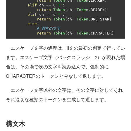
return
Token
(
ch
,
Token
.
LPAREN
)
elif
 ch 
==
 u
')'
:
return
Token
(
ch
,
Token
.
RPAREN
)
elif
 ch 
==
 u
'*'
:
return
Token
(
ch
,
Token
.
OPE_STAR
)
else
:
# 通常の文字
return
Token
(
ch
,
Token
.
CHARACTER
)
エスケープ文字の処理は、if文の最初の判定で行ってい
ます。エスケープ文字（バックスラッシュ:\）が現れた場
合は、その場で次の文字を読み込んで、強制的に
CHARACTERのトークンとみなして返します。
エスケープ文字以外の文字は、その文字に対してそれ
ぞれ適切な種類のトークンを生成して返します。
構文木