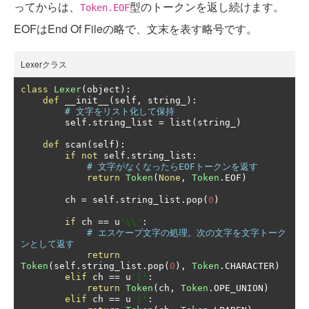
ってからは、
型のトークンを返し続けます。
Token.EOF
EOFはEnd Of Fileの略で、文末を表す略号です。
Lexerクラス
class
Lexer
(
object
):
def
 __init__
(
self
,
 string_
):
# 文字をリスト化して保持
        self
.
string_list 
=
 list
(
string_
)
def
 scan
(
self
):
if
not
 self
.
string_list
:
# 文字がなくなったらEOFトークンを返す
return
Token
(
None
,
Token
.
EOF
)
        ch 
=
 self
.
string_list
.
pop
(
0
)
if
 ch 
==
 u
'\\'
:
# エスケープ文字の処理。次の文字を文字トーク
ンとして返す
return
Token
(
self
.
string_list
.
pop
(
0
),
Token
.
CHARACTER
)
elif
 ch 
==
 u
'|'
:
return
Token
(
ch
,
Token
.
OPE_UNION
)
elif
 ch 
==
 u
'('
: