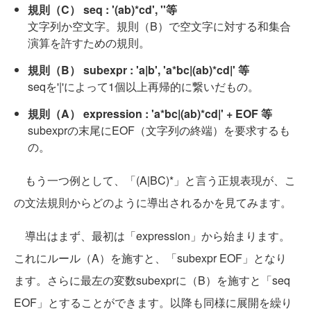
規則（C） seq : '(ab)*cd', ''等
文字列か空文字。規則（B）で空文字に対する和集合
演算を許すための規則。
規則（B） subexpr : 'a|b', 'a*bc|(ab)*cd|' 等
seqを'|'によって1個以上再帰的に繋いだもの。
規則（A） expression : 'a*bc|(ab)*cd|' + EOF 等
subexprの末尾にEOF（文字列の終端）を要求するも
の。
もう一つ例として、「(A|BC)*」と言う正規表現が、こ
の文法規則からどのように導出されるかを見てみます。
導出はまず、最初は「expression」から始まります。
これにルール（A）を施すと、「subexpr EOF」となり
ます。さらに最左の変数subexprに（B）を施すと「seq
EOF」とすることができます。以降も同様に展開を繰り