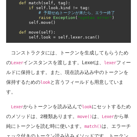
def
 match
(
self
,
 tag
):
if
 self
.
look
.
kind 
!=
 tag
:
# 予期せぬトークンが来たら、エラー終了
raise
Exception
(
"syntax error"
)
        self
.
move
()
def
 move
(
self
):
        self
.
look 
=
 self
.
lexer
.
scan
()
コンストラクタには、トークンを生成してもらうため
の
インスタンスを渡します。Lexerは、
フィー
Lexer
lexer
ルドに保持します。また、現在読み込み中のトークンを
保持するための
と言うフィールドも用意していま
look
す。
からトークンを読み込んで
にセットするため
Lexer
look
のメソッドは、2種類あります。
は、
から単
move()
Lexer
純にトークンを読む時に使います。
は、エラーチ
match()
ェック付きのトークン読み込みメソッドです。トークン