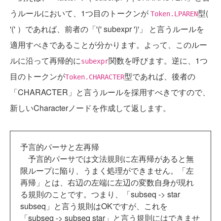
うルールにおいて、1つ目のトークンが
型(
Token.LPAREN
'(' ）であれば、前者の「'(' subexpr ')'」 と言うルールを
適用すべきであることが分かります。よって、このルー
ルに沿って再帰的に
関数を呼びます。逆に、1つ
subexpr
目のトークンが
型であれば、後者の
Token.CHARACTER
「CHARACTER」と言うルールを採用すべきですので、
新しいCharacterノードを作成して返します。
予言的パーサと左再帰
予言的パーサでは文法規則に左再帰があると無
限ループに陥り、うまく処理ができません。「左
再帰」とは、右辺の左端に左辺の変数自身が現れ
る規則のことです。つまり、「subseq -> star
subseq」と言う規則はOKですが、これを
「subseq -> subseq star」と言う規則にはできませ