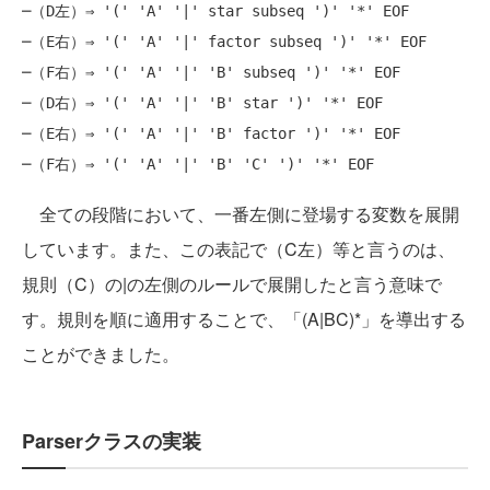
─（D左）⇒ '(' 'A' '|' star subseq ')' '*' EOF

─（E右）⇒ '(' 'A' '|' factor subseq ')' '*' EOF

─（F右）⇒ '(' 'A' '|' 'B' subseq ')' '*' EOF

─（D右）⇒ '(' 'A' '|' 'B' star ')' '*' EOF

─（E右）⇒ '(' 'A' '|' 'B' factor ')' '*' EOF

全ての段階において、一番左側に登場する変数を展開
しています。また、この表記で（C左）等と言うのは、
規則（C）の|の左側のルールで展開したと言う意味で
す。規則を順に適用することで、「(A|BC)*」を導出する
ことができました。
Parserクラスの実装