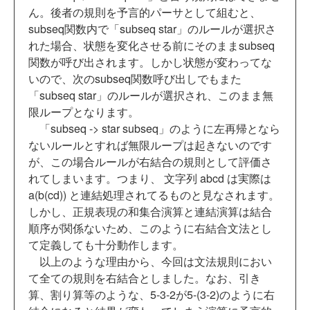
ん。後者の規則を予言的パーサとして組むと、
subseq関数内で「subseq star」のルールが選択さ
れた場合、状態を変化させる前にそのままsubseq
関数が呼び出されます。しかし状態が変わってな
いので、次のsubseq関数呼び出しでもまた
「subseq star」のルールが選択され、このまま無
限ループとなります。
「subseq -> star subseq」のように左再帰となら
ないルールとすれば無限ループは起きないのです
が、この場合ルールが右結合の規則として評価さ
れてしまいます。つまり、 文字列 abcd は実際は
a(b(cd)) と連結処理されてるものと見なされます。
しかし、正規表現の和集合演算と連結演算は結合
順序が関係ないため、このように右結合文法とし
て定義しても十分動作します。
以上のような理由から、今回は文法規則におい
て全ての規則を右結合としました。なお、引き
算、割り算等のような、5-3-2が5-(3-2)のように右