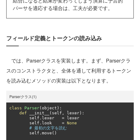
結合になると結果が変わってしまう演算に予言的
パーサを適応する場合は、工夫が必要です。
フィールド定義とトークンの読み込み
では、Parserクラスを実装します。まず、Parserクラ
スのコンストラクタと、全体を通して利用するトークン
を読み込むメソッドの実装は以下となります。
Parserクラス(1)
class
Parser
(
object
):
def
 __init__
(
self
,
 lexer
):
        self
.
lexer   
=
 lexer

        self
.
look    
=
None
# 最初の文字を読む
        self
.
move
()