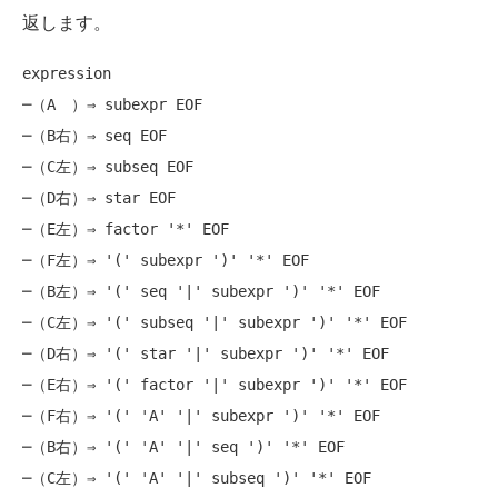
返します。
expression

─（A　）⇒ subexpr EOF

─（B右）⇒ seq EOF

─（C左）⇒ subseq EOF

─（D右）⇒ star EOF

─（E左）⇒ factor '*' EOF

─（F左）⇒ '(' subexpr ')' '*' EOF

─（B左）⇒ '(' seq '|' subexpr ')' '*' EOF

─（C左）⇒ '(' subseq '|' subexpr ')' '*' EOF

─（D右）⇒ '(' star '|' subexpr ')' '*' EOF

─（E右）⇒ '(' factor '|' subexpr ')' '*' EOF

─（F右）⇒ '(' 'A' '|' subexpr ')' '*' EOF

─（B右）⇒ '(' 'A' '|' seq ')' '*' EOF

─（C左）⇒ '(' 'A' '|' subseq ')' '*' EOF
