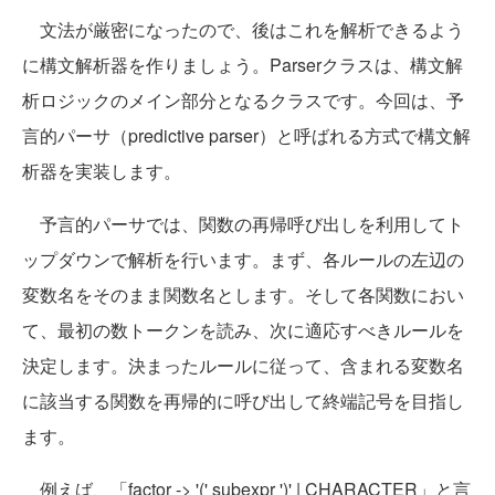
文法が厳密になったので、後はこれを解析できるよう
に構文解析器を作りましょう。Parserクラスは、構文解
析ロジックのメイン部分となるクラスです。今回は、予
言的パーサ（predictive parser）と呼ばれる方式で構文解
析器を実装します。
予言的パーサでは、関数の再帰呼び出しを利用してト
ップダウンで解析を行います。まず、各ルールの左辺の
変数名をそのまま関数名とします。そして各関数におい
て、最初の数トークンを読み、次に適応すべきルールを
決定します。決まったルールに従って、含まれる変数名
に該当する関数を再帰的に呼び出して終端記号を目指し
ます。
例えば、「factor -> '(' subexpr ')' | CHARACTER」と言