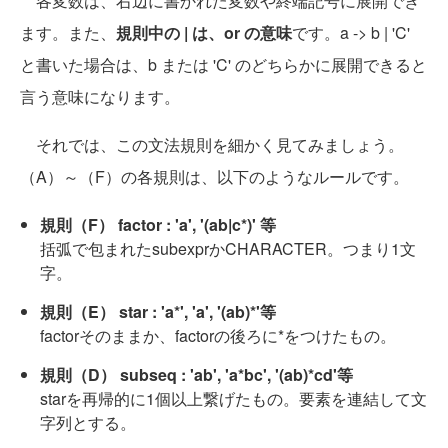
各変数は、右辺に書かれた変数や終端記号に展開でき
ます。また、
規則中の | は、or の意味
です。a -> b | 'C'
と書いた場合は、b または 'C' のどちらかに展開できると
言う意味になります。
それでは、この文法規則を細かく見てみましょう。
（A）～（F）の各規則は、以下のようなルールです。
規則（F） factor : 'a', '(ab|c*)' 等
括弧で包まれたsubexprかCHARACTER。つまり1文
字。
規則（E） star : 'a*', 'a', '(ab)*'等
factorそのままか、factorの後ろに*をつけたもの。
規則（D） subseq : 'ab', 'a*bc', '(ab)*cd'等
starを再帰的に1個以上繋げたもの。要素を連結して文
字列とする。