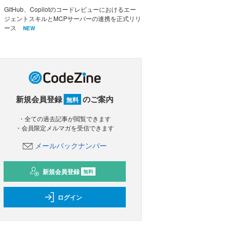
GitHub、Copilotのコードレビューにおけるエー
ジェントスキルとMCPサーバーの連携を正式リリ
ース
NEW
新規会員登録
のご案内
無料
・全ての過去記事が閲覧できます
・会員限定メルマガを受信できます
メールバックナンバー
新規会員登録
無料
ログイン