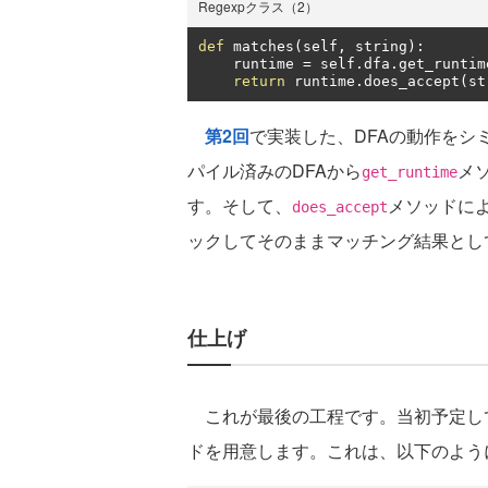
Regexpクラス（2）
def
 matches
(
self
,
 string
):
    runtime 
=
 self
.
dfa
.
get_runtim
return
 runtime
.
does_accept
(
st
第2回
で実装した、DFAの動作をシ
パイル済みのDFAから
メ
get_runtime
す。そして、
メソッドによ
does_accept
ックしてそのままマッチング結果とし
仕上げ
これが最後の工程です。当初予定し
ドを用意します。これは、以下のよう