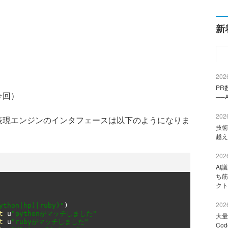
新
2026
PR
今回）
──
2026
表現エンジンのインタフェースは以下のようになりま
技術
越え
2026
AI
ち筋
クト
2026
ython|hp)|ruby)"
)
t
 u
"pythonがマッチしました"
大量
t
 u
"rubyがマッチしました"
Co