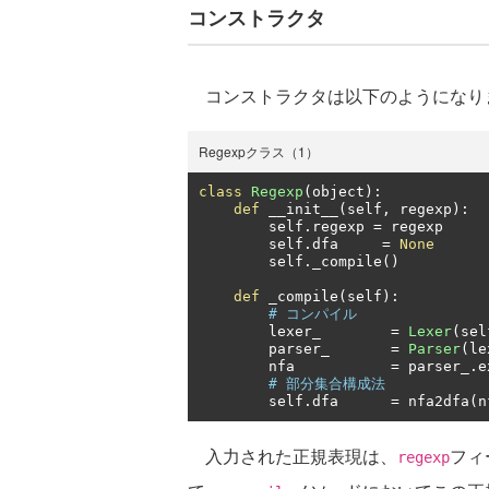
コンストラクタ
コンストラクタは以下のようになり
Regexpクラス（1）
class
Regexp
(
object
):
def
 __init__
(
self
,
 regexp
):
        self
.
regexp 
=
 regexp

        self
.
dfa     
=
None
        self
.
_compile
()
def
 _compile
(
self
):
# コンパイル
        lexer_        
=
Lexer
(
sel
        parser_       
=
Parser
(
le
        nfa           
=
 parser_
.
e
# 部分集合構成法
        self
.
dfa      
=
 nfa2dfa
(
n
入力された正規表現は、
フィ
regexp