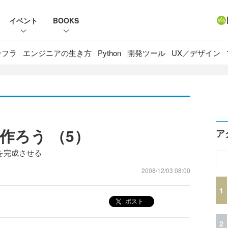
イベント
BOOKS
ンフラ
エンジニアの生き方
Python
開発ツール
UX／デザイン
作ろう （5）
ア
を完成させる
2008/12/03 08:00
1
ポスト
2