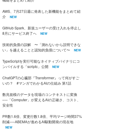
AWS、7月27日週に発表した新機能をまとめて紹
介
NEW
GitHub Spark、新規ユーザーの受け入れを停止し
8月にサービス終了へ
NEW
技術的負債の誤解 〜「測れないから説明できな
い」を越えることと認知的負債について〜
NEW
TypeScriptを実行可能なネイティブバイナリにコ
ンパイルする「scriptc」公開
NEW
ChatGPTの心臓部『Transformer』って何がすご
いの？ #マンガでわかるAIの仕組み 第1話
数兆規模のデータを現場のコンテキストに変換
──「Computer」が変えるAIの正確さ、コスト、
安全性
PR数1.6倍、変更行数1.8倍、平均マージ時間37%
削減──ABEMAが進めるAI駆動開発の現在地
NEW