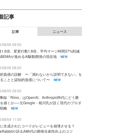
着記事
記事
ニュース
/08/06 09:00
数1.6倍、変更行数1.8倍、平均マージ時間37%削減
ABEMAが進めるAI駆動開発の現在地
NEW
/08/06 08:00
的負債の誤解 〜「測れないから説明できない」を
ることと認知的負債について〜
NEW
/08/05 09:00
議事録「Rimo」はOpenAI、Anthropic時代にどう勝
を描くか──元Google・相川氏が説く現代のプロダ
戦略
NEW
/08/04 11:00
に生成されたコードがレビューを崩壊させる？
deRabbitが語るAI時代の開発生産性向上のコツ