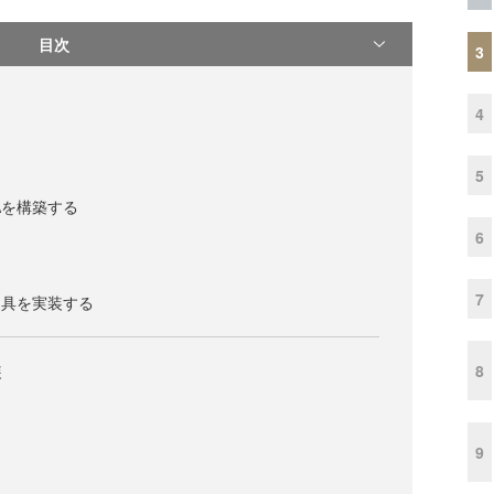
目次
3
4
5
Aを構築する
6
」
7
道具を実装する
8
装
9