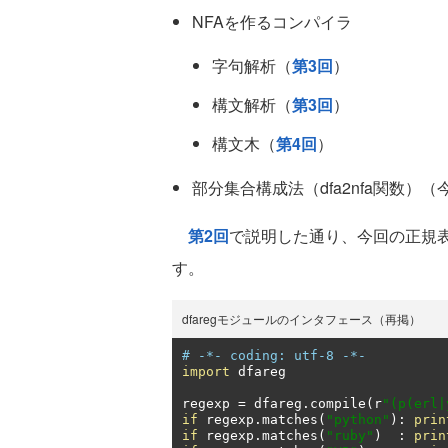
NFAを作るコンパイラ
字句解析（
第3回
）
構文解析（
第3回
）
構文木（
第4回
）
部分集合構成法（dfa2nfa関数）（
第2回
で説明した通り、今回の正規
す。
dfaregモジュールのインタフェース（再掲）
# -*- coding: utf-8 -*-
import
 dfareg

regexp 
=
 dfareg
.
compile
(
r
"(p(erl|
if
 regexp
.
matches
(
"python"
):
prin
if
 regexp
.
matches
(
"ruby"
)
:
prin