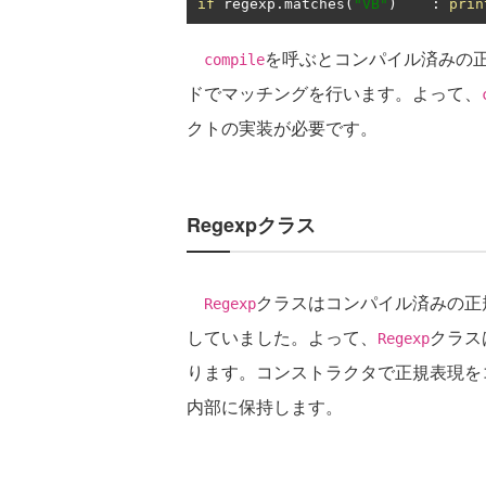
if
 regexp
.
matches
(
"VB"
)
:
prin
を呼ぶとコンパイル済みの
compile
ドでマッチングを行います。よって、
クトの実装が必要です。
Regexpクラス
クラスはコンパイル済みの正
Regexp
していました。よって、
クラス
Regexp
ります。コンストラクタで正規表現を
内部に保持します。