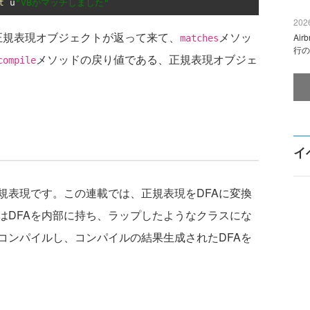
t
 u
"VBがマッチしました"
2026
正規表現オブジェクトが返って来て、
メソッ
Ai
matches
行の
メソッドの戻り値である、正規表現オブジェ
compile
イ
規表現です。この連載では、正規表現をDFAに変換
はDFAを内部に持ち、ラップしたようなクラスにな
コンパイルし、コンパイルの結果生成されたDFAを