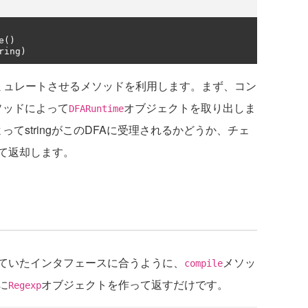
e
()
ring
)
ミュレートさせるメソッドを利用します。まず、コン
ソッドによって
オブジェクトを取り出しま
DFARuntime
ってstringがこのDFAに受理されるかどうか、チェ
て返却します。
ていたインタフェースに合うように、
メソッ
compile
に
オブジェクトを作って返すだけです。
Regexp