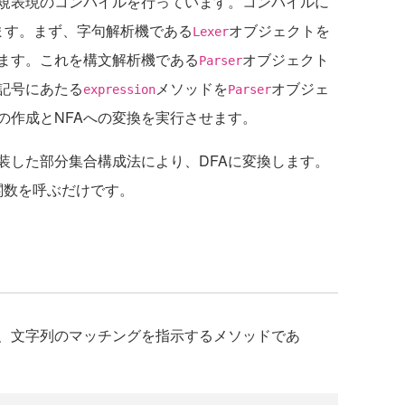
規表現のコンパイルを行っています。コンパイルに
ます。まず、字句解析機である
オブジェクトを
Lexer
ます。これを構文解析機である
オブジェクト
Parser
記号にあたる
メソッドを
オブジェ
expression
Parser
の作成とNFAへの変換を実行させます。
装した部分集合構成法により、DFAに変換します。
関数を呼ぶだけです。
、文字列のマッチングを指示するメソッドであ