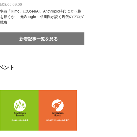
/08/05 09:00
議事録「Rimo」はOpenAI、Anthropic時代にどう勝
を描くか──元Google・相川氏が説く現代のプロダ
戦略
新着記事一覧を見る
ベント