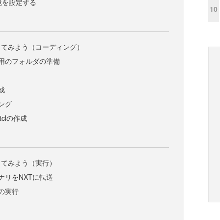
環境を設定する
10
してみよう（コーディング）
用のフォルダの準備
成
ング
.tclの作成
してみよう（実行）
ナリをNXTに転送
の実行