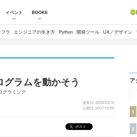
イベント
BOOKS
ンフラ
エンジニアの生き方
Python
開発ツール
UX／デザイン
ログラムを動かそう
ア
ログラミング
更新日: 2009/03/16
公開日: 2007/12/05
1
ポスト
2