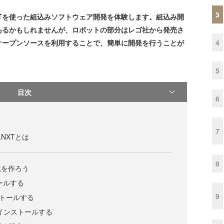
3
Tを使った組込みソフトウェア開発を体験します。組込み開
あるかもしれませんが、ロボットの部分はレゴ社から発売さ
4
オープンソースを利用することで、簡単に開発を行うことが
5
目次
6
7
NXTとは
8
境を作ろう
トールする
9
ストールする
Aをインストールする