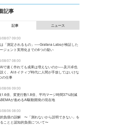
着記事
記事
ニュース
/08/07 09:00
は「測定されるもの」──Grafana Labsが検証した
エージェント実用化までの6つの疑い
/08/07 08:00
AIで速く作れても成果は増えないのか──及川卓也
説く、AIネイティブ時代に人間が手放してはいけな
つの仕事
/08/06 09:00
数1.6倍、変更行数1.8倍、平均マージ時間37%削減
ABEMAが進めるAI駆動開発の現在地
/08/06 08:00
的負債の誤解 〜「測れないから説明できない」を
ることと認知的負債について〜