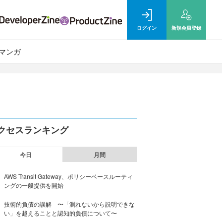
ログイン
新規
会員登録
マンガ
クセスランキング
今日
月間
AWS Transit Gateway、ポリシーベースルーティ
ングの一般提供を開始
技術的負債の誤解 〜「測れないから説明できな
い」を越えることと認知的負債について〜