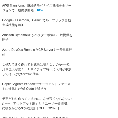
AWS Transform、継続的モダナイズ機能を全リー
ジョンで一般提供開始
NEW
Google Classroom、Geminiでルーブリック自動
生成機能を追加
Amazon DynamoDBがベクター検索の一般提供を
開始
Azure DevOps Remote MCP Serverを一般提供開
始
なぜAIで速く作れても成果は増えないのか──及
川卓也氏が説く、AIネイティブ時代に人間が手放
してはいけない2つの仕事
Copilot Agents Windowでエージェントファース
トに進化したVS Codeを試そう
予定どおり作っているのに、なぜ良くならないの
か──「アウトプット脳」と「ユーザー価値脳」
に橋をかける3つの設計【CEDEC2026】
最近のAIは、なぜこんなに「賢く」感じるの？