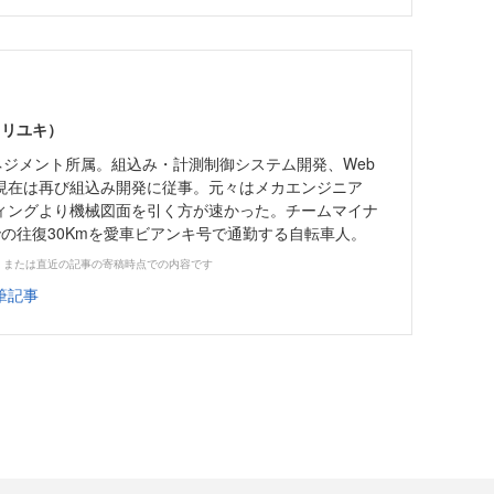
ノリユキ）
ネジメント所属。組込み・計測制御システム開発、Web
現在は再び組込み開発に従事。元々はメカエンジニア
ィングより機械図面を引く方が速かった。チームマイナ
の往復30Kmを愛車ビアンキ号で通勤する自転車人。
、または直近の記事の寄稿時点での内容です
筆記事