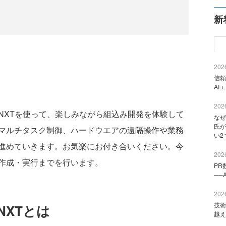
新
2026
信頼
AI
2026
XTを使って、楽しみながら組込み開発を体験して
なぜ
氏が
マルチタスク制御、ハードウエアの遠隔操作や業務
い2
進めていきます。お気楽にお付き合いください。今
2026
作成・実行までを行います。
PR
──
2026
技術
XTとは
越え