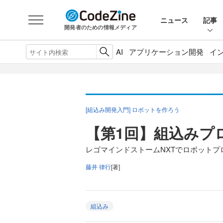
ニュース
記事
開発者のための情報メディア
AI
アプリケーション開発
イ
[組込み開発入門] ロボットを作ろう
【第1回】組込みプ
レゴマインドストームNXTでロボットプ
藤井 律行
[著]
組込み