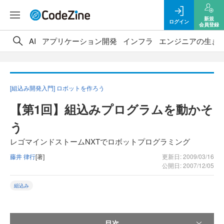
新規
ログイン
会員登録
AI
アプリケーション開発
インフラ
エンジニアの生き
[組込み開発入門] ロボットを作ろう
【第1回】組込みプログラムを動かそ
う
レゴマインドストームNXTでロボットプログラミング
藤井 律行
[著]
更新日: 2009/03/16
公開日: 2007/12/05
組込み
目次