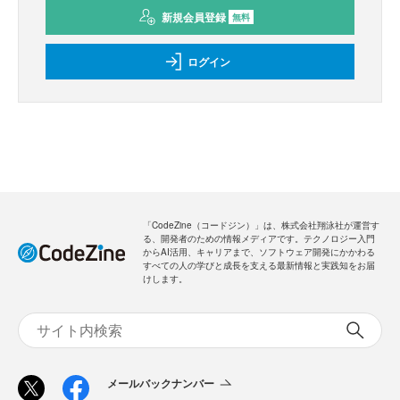
新規会員登録
無料
ログイン
「CodeZine（コードジン）」は、株式会社翔泳社が運営す
る、開発者のための情報メディアです。テクノロジー入門
からAI活用、キャリアまで、ソフトウェア開発にかかわる
すべての人の学びと成長を支える最新情報と実践知をお届
けします。
メールバックナンバー