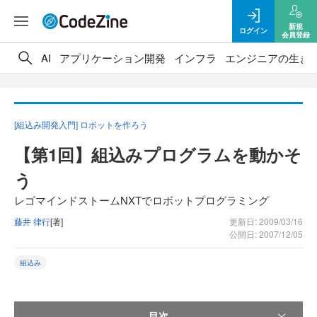
新規
ログイン
会員登録
AI
アプリケーション開発
インフラ
エンジニアの生き
[組込み開発入門] ロボットを作ろう
【第1回】組込みプログラムを動かそ
う
レゴマインドストームNXTでロボットプログラミング
藤井 律行
[著]
更新日: 2009/03/16
公開日: 2007/12/05
組込み
目次