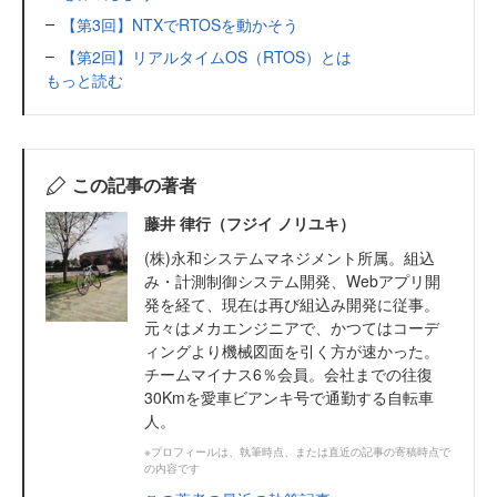
【第3回】NTXでRTOSを動かそう
【第2回】リアルタイムOS（RTOS）とは
もっと読む
この記事の著者
藤井 律行（フジイ ノリユキ）
(株)永和システムマネジメント所属。組込
み・計測制御システム開発、Webアプリ開
発を経て、現在は再び組込み開発に従事。
元々はメカエンジニアで、かつてはコーデ
ィングより機械図面を引く方が速かった。
チームマイナス6％会員。会社までの往復
30Kmを愛車ビアンキ号で通勤する自転車
人。
※プロフィールは、執筆時点、または直近の記事の寄稿時点で
の内容です