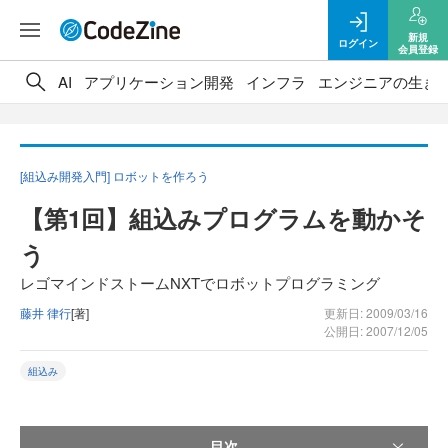
新規
ログイン
会員登録
AI
アプリケーション開発
インフラ
エンジニアの生き
[組込み開発入門] ロボットを作ろう
【第1回】組込みプログラムを動かそ
う
レゴマインドストームNXTでロボットプログラミング
藤井 律行
[著]
更新日: 2009/03/16
公開日: 2007/12/05
組込み
目次