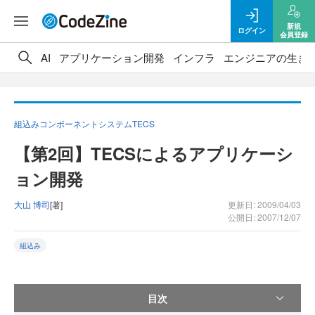
新規
ログイン
会員登録
AI
アプリケーション開発
インフラ
エンジニアの生き
組込みコンポーネントシステムTECS
【第2回】TECSによるアプリケーシ
ョン開発
大山 博司
[著]
更新日: 2009/04/03
公開日: 2007/12/07
組込み
目次