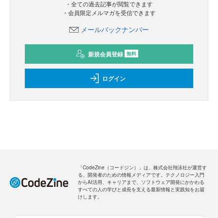
・全ての過去記事が閲覧できます
・会員限定メルマガを受信できます
メールバックナンバー
新規会員登録
無料
ログイン
「CodeZine（コードジン）」は、株式会社翔泳社が運営す
る、開発者のための情報メディアです。テクノロジー入門
からAI活用、キャリアまで、ソフトウェア開発にかかわる
すべての人の学びと成長を支える最新情報と実践知をお届
けします。