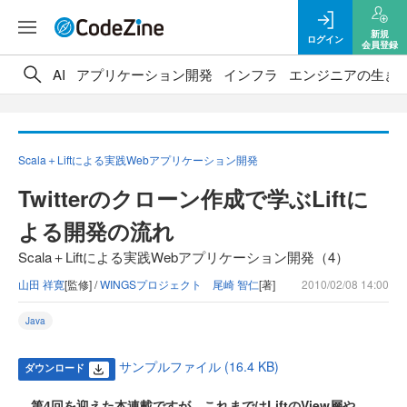
新規
ログイン
会員登録
AI
アプリケーション開発
インフラ
エンジニアの生き
Scala＋Liftによる実践Webアプリケーション開発
Twitterのクローン作成で学ぶLiftに
よる開発の流れ
Scala＋Liftによる実践Webアプリケーション開発（4）
山田 祥寛
[監修] /
WINGSプロジェクト 尾崎 智仁
[著]
2010/02/08 14:00
Java
サンプルファイル (16.4 KB)
ダウンロード
第4回を迎えた本連載ですが、これまではLiftのView層や