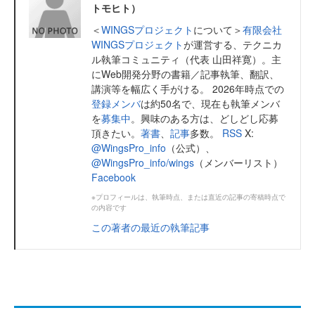
トモヒト）
＜
WINGSプロジェクト
について＞
有限会社
WINGSプロジェクト
が運営する、テクニカ
ル執筆コミュニティ（代表 山田祥寛）。主
にWeb開発分野の書籍／記事執筆、翻訳、
講演等を幅広く手がける。 2026年時点での
登録メンバ
は約50名で、現在も執筆メンバ
を
募集中
。興味のある方は、どしどし応募
頂きたい。
著書
、
記事
多数。
RSS
X:
@WingsPro_info
（公式）、
@WingsPro_info/wings
（メンバーリスト）
Facebook
※プロフィールは、執筆時点、または直近の記事の寄稿時点で
の内容です
この著者の最近の執筆記事