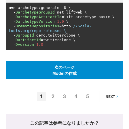
mvn
 archetype
:
generate 
-
U \

-
DarchetypeGroupId
=
net
.
liftweb \

-
DarchetypeArtifactId
=
lift
-
archetype
-
basic \

-
DarchetypeVersion
=
1.0
 \

-
DremoteRepositories
=
http
:
//Scala-
tools.org/repo-releases \
-
DgroupId
=
demo
.
twitterclone \

-
DartifactId
=
twitterclone \

-
Dversion
=
1.0
次のページ
Modelの作成
1
2
3
4
5
NEXT
この記事は参考になりましたか？