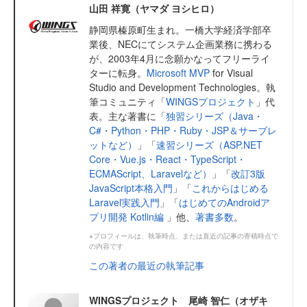
山田 祥寛（ヤマダ ヨシヒロ）
静岡県榛原町生まれ。一橋大学経済学部卒
業後、NECにてシステム企画業務に携わる
が、2003年4月に念願かなってフリーライ
ターに転身。
Microsoft MVP
for Visual
Studio and Development Technologies。執
筆コミュニティ「
WINGSプロジェクト
」代
表。主な著書に「
独習シリーズ（Java・
C#・Python・PHP・Ruby・JSP＆サーブレ
ットなど）
」「
速習シリーズ（ASP.NET
Core・Vue.js・React・TypeScript・
ECMAScript、Laravelなど）
」「
改訂3版
JavaScript本格入門
」「
これからはじめる
Laravel実践入門
」「
はじめてのAndroidア
プリ開発 Kotlin編
」他、
著書多数
。
※プロフィールは、執筆時点、または直近の記事の寄稿時点で
の内容です
この著者の最近の執筆記事
WINGSプロジェクト 尾崎 智仁（オザキ