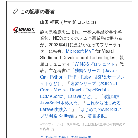
この記事の著者
山田 祥寛（ヤマダ ヨシヒロ）
静岡県榛原町生まれ。一橋大学経済学部卒
業後、NECにてシステム企画業務に携わる
が、2003年4月に念願かなってフリーライ
ターに転身。
Microsoft MVP
for Visual
Studio and Development Technologies。執
筆コミュニティ「
WINGSプロジェクト
」代
表。主な著書に「
独習シリーズ（Java・
C#・Python・PHP・Ruby・JSP＆サーブレ
ットなど）
」「
速習シリーズ（ASP.NET
Core・Vue.js・React・TypeScript・
ECMAScript、Laravelなど）
」「
改訂3版
JavaScript本格入門
」「
これからはじめる
Laravel実践入門
」「
はじめてのAndroidア
プリ開発 Kotlin編
」他、
著書多数
。
※プロフィールは、執筆時点、または直近の記事の寄稿時点で
の内容です
この著者の最近の執筆記事