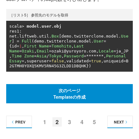
［リスト5］ 参照先のモデルを取得
scala
>
model
.
user
.
obj
res1
:
net
.
liftweb
.
util
.
Box
[
demo
.
twitterclone
.
model
.
Use
r
]
=
Full
(
demo
.
twitterclone
.
model
.
User
=
{
id
=
1
,
First
Name
=
Tomohito
,
Last
Name
=
Ozaki
,
Email
=
ozaki@yuroyoro
.
com
,
Locale
=
ja_JP
,
Time
Zone
=
Asia
/
Tokyo
,
Password
=*******,
Personal
Essay
=,
superuser
=
false
,
validated
=
true
,
uniqueid
=
B
2GTMH0YOXQ5KMV5RN45G3ZLDD1DBQHK
})
次のページ
Templateの作成
1
2
3
4
5
PREV
NEXT