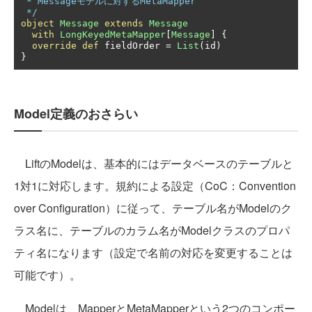
 * Messageモデルに対するMetaMapper

 */
object
Message
extends
Message
with
LongKeyedMetaMapper
[
Message
]
{
override
def
 fieldOrder 
=
List
(
id
)
}
Model定義のおさらい
LiftのModelは、基本的にはデータベースのテーブルと
1対1に対応します。規約による設定（CoC：Convention
over Configuration）に従って、テーブル名がModelのク
ラス名に、テーブルのカラム名がModelクラスのプロパ
ティ名になります（設定で名前の対応を変更することは
可能です）。
Modelは、MapperとMetaMapperという2つのコンポー