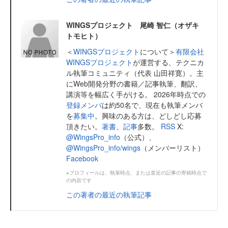
WINGSプロジェクト 尾崎 智仁（オザキ
トモヒト）
＜
WINGSプロジェクト
について＞
有限会社
WINGSプロジェクト
が運営する、テクニカ
ル執筆コミュニティ（代表 山田祥寛）。主
にWeb開発分野の書籍／記事執筆、翻訳、
講演等を幅広く手がける。 2026年時点での
登録メンバ
は約50名で、現在も執筆メンバ
を
募集中
。興味のある方は、どしどし応募
頂きたい。
著書
、
記事
多数。
RSS
X:
@WingsPro_info
（公式）、
@WingsPro_info/wings
（メンバーリスト）
Facebook
※プロフィールは、執筆時点、または直近の記事の寄稿時点で
の内容です
この著者の最近の執筆記事