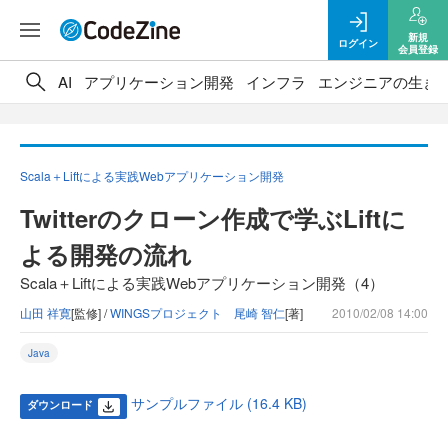
新規
ログイン
会員登録
AI
アプリケーション開発
インフラ
エンジニアの生き
Scala＋Liftによる実践Webアプリケーション開発
Twitterのクローン作成で学ぶLiftに
よる開発の流れ
Scala＋Liftによる実践Webアプリケーション開発（4）
山田 祥寛
[監修] /
WINGSプロジェクト 尾崎 智仁
[著]
2010/02/08 14:00
Java
サンプルファイル (16.4 KB)
ダウンロード