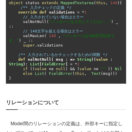
object
 status 
extends
MappedTextarea
(
this
,
140
){
/** 入力チェックの定義 */
override
def
 validations
=
*
1
// 入力されていない場合はエラー
      valNotNull
(
"メッセージを入力してください。"
)
 _ 
::
// 140文字を超える場合はエラー
      valMaxLen
(
140
,
"メッセージは140文字以内で
す。"
)
 _ 
::
super
.
validations

/** 入力されているかチェックするための関数 */
def
 valNotNull
(
 msg 
:
=>
String
)(
value
:
String
):
List
[
FieldError
]
=
*
2
if
((
value
 ne 
null
)
&&
(
value
 ne 
""
))
Nil
else
List
(
FieldError
(
this
,
Text
(
msg
)))
}
リレーションについて
Model間のリレーションの定義は、外部キーに指定し