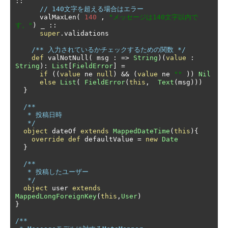
::
// 140文字を超える場合はエラー
      valMaxLen
(
140
,
"メッセージは140文字以内で
す。"
)
 _ 
::
super
.
validations

/** 入力されているかチェックするための関数 */
def
 valNotNull
(
 msg 
:
=>
String
)(
value
:
String
):
List
[
FieldError
]
=
if
((
value
 ne 
null
)
&&
(
value
 ne 
""
))
Nil
else
List
(
FieldError
(
this
,
Text
(
msg
)))
}
/**

   * 投稿日時

   */
object
 dateOf 
extends
MappedDateTime
(
this
){
override
def
 defaultValue 
=
new
Date
}
/**

   * 投稿したユーザー

   */
object
 user 
extends
MappedLongForeignKey
(
this
,
User
)
}
/**
