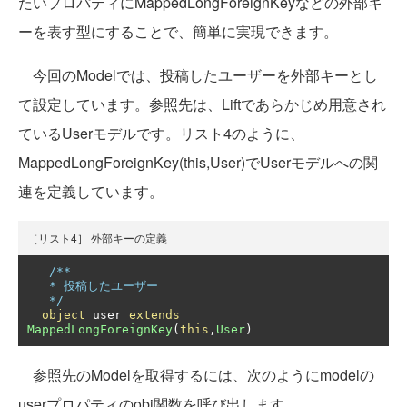
たいプロパティにMappedLongForeignKeyなどの外部キ
ーを表す型にすることで、簡単に実現できます。
今回のModelでは、投稿したユーザーを外部キーとし
て設定しています。参照先は、Liftであらかじめ用意され
ているUserモデルです。リスト4のように、
MappedLongForeignKey(this,User)でUserモデルへの関
連を定義しています。
［リスト4］ 外部キーの定義
/**

   * 投稿したユーザー

   */
object
 user 
extends
MappedLongForeignKey
(
this
,
User
)
参照先のModelを取得するには、次のようにmodelの
userプロパティのobj関数を呼び出します。