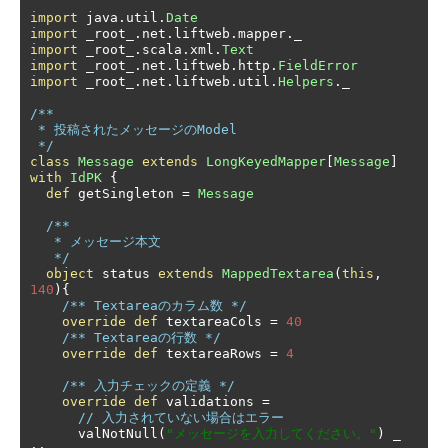
import
 java
.
util
.
Date
import
 _root_
.
net
.
liftweb
.
mapper
.
import
 _root_
.
scala
.
xml
.
Text
import
 _root_
.
net
.
liftweb
.
http
.
FieldError
import
 _root_
.
net
.
liftweb
.
util
.
Helpers
.
_

/**

 * 投稿されたメッセージのModel

 */
class
Message
extends
LongKeyedMapper
[
Message
]
with
IdPK
{
def
 getSingleton 
=
Message
/**

   * メッセージ本文

   */
object
 status 
extends
MappedTextarea
(
this
,
140
){
/** Textareaのカラム数 */
override
def
 textareaCols 
=
40
/** Textareaの行数 */
override
def
 textareaRows 
=
4
/** 入力チェックの定義 */
override
def
 validations 
=
// 入力されていない場合はエラー
      valNotNull
(
"メッセージを入力してください。"
)
 _ 