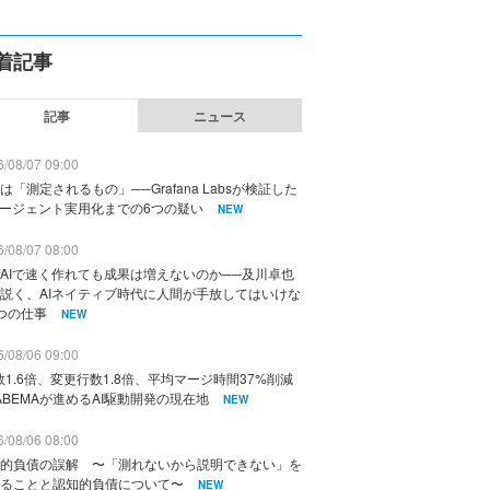
着記事
記事
ニュース
/08/07 09:00
は「測定されるもの」──Grafana Labsが検証した
エージェント実用化までの6つの疑い
NEW
/08/07 08:00
AIで速く作れても成果は増えないのか──及川卓也
説く、AIネイティブ時代に人間が手放してはいけな
つの仕事
NEW
/08/06 09:00
数1.6倍、変更行数1.8倍、平均マージ時間37%削減
ABEMAが進めるAI駆動開発の現在地
NEW
/08/06 08:00
的負債の誤解 〜「測れないから説明できない」を
ることと認知的負債について〜
NEW