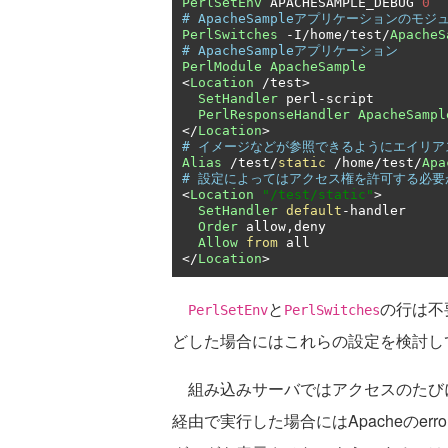
PerlSetEnv
 APACHESAMPLE_DEBUG 
0
# ApacheSampleアプリケーションのモ
PerlSwitches
-
I
/
home
/
test
/
ApacheS
# ApacheSampleアプリケーション
PerlModule
ApacheSample
<
Location
/
test
>
SetHandler
 perl
-
script

PerlResponseHandler
ApacheSampl
</
Location
>
# イメージなどが参照できるようにエイリア
Alias
/
test
/
static
/
home
/
test
/
Apa
# 設定によってはアクセス権を許可する必要
<
Location
"/test/static"
>
SetHandler
default
-
handler

Order
 allow
,
deny

Allow
from
</
Location
>
と
の行は不
PerlSetEnv
PerlSwitches
どした場合にはこれらの設定を検討し
組み込みサーバではアクセスのたびにデ
経由で実行した場合にはApacheのer