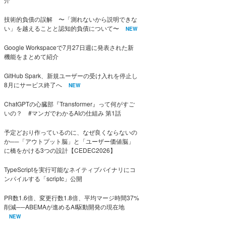
技術的負債の誤解 〜「測れないから説明できな
い」を越えることと認知的負債について〜
NEW
Google Workspaceで7月27日週に発表された新
機能をまとめて紹介
GitHub Spark、新規ユーザーの受け入れを停止し
8月にサービス終了へ
NEW
ChatGPTの心臓部『Transformer』って何がすご
いの？ #マンガでわかるAIの仕組み 第1話
予定どおり作っているのに、なぜ良くならないの
か──「アウトプット脳」と「ユーザー価値脳」
に橋をかける3つの設計【CEDEC2026】
TypeScriptを実行可能なネイティブバイナリにコ
ンパイルする「scriptc」公開
PR数1.6倍、変更行数1.8倍、平均マージ時間37%
削減──ABEMAが進めるAI駆動開発の現在地
NEW