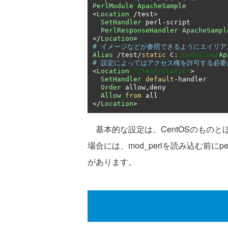
PerlModule
ApacheSample
<
Location
/
test
>
SetHandler
 perl
-
script

PerlResponseHandler
ApacheSampl
</
Location
>
# イメージなどが参照できるようにエイリア
Alias
/
test
/
static
 C
:
/CodeZine/
Ap
# 設定によってはアクセス権を許可する必要
<
Location
"/test/static"
>
SetHandler
default
-
handler

Order
 allow
,
deny

Allow
from
</
Location
>
基本的な設定は、CentOSのものとほぼ同
場合には、mod_perlを読み込む前に
があります。