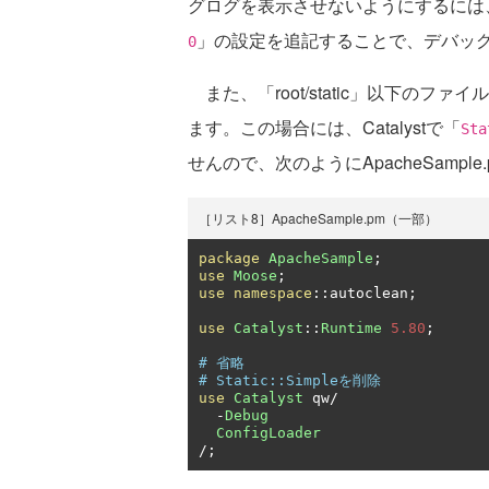
グログを表示させないようにするには
」の設定を追記することで、デバッグロ
0
また、「root/static」以下のファイ
ます。この場合には、Catalystで「
Sta
せんので、次のようにApacheSampl
［リスト8］ApacheSample.pm（一部）
package
ApacheSample
;
use
Moose
;
use
namespace
::
autoclean
;
use
Catalyst
::
Runtime
5.80
;
# 省略
# Static::Simpleを削除
use
Catalyst
 qw
/
-
Debug
ConfigLoader
/;