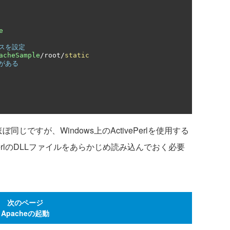
e
スを設定
acheSample
/
root
/
static
がある
じですが、Windows上のActivePerlを使用する
perlのDLLファイルをあらかじめ読み込んでおく必要
次のページ
Apacheの起動