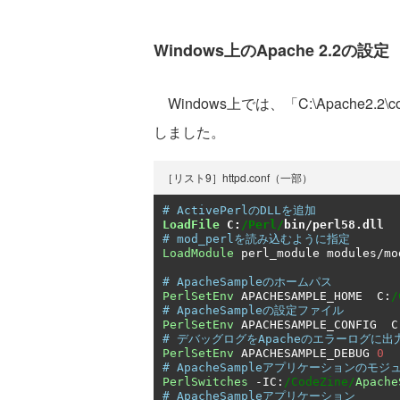
Windows上のApache 2.2の設定
Windows上では、「C:\Apache2.2
しました。
［リスト9］httpd.conf（一部）
# ActivePerlのDLLを追加
LoadFile
 C
:
/Perl/
bin
/
perl58
.
dll
# mod_perlを読み込むように指定
LoadModule
 perl_module modules
/
mo
# ApacheSampleのホームパス
PerlSetEnv
 APACHESAMPLE_HOME  C
:
/
# ApacheSampleの設定ファイル
PerlSetEnv
 APACHESAMPLE_CONFIG  C
# デバッグログをApacheのエラーログに出
PerlSetEnv
 APACHESAMPLE_DEBUG 
0
# ApacheSampleアプリケーションのモ
PerlSwitches
-
IC
:
/CodeZine/
Apache
# ApacheSampleアプリケーション