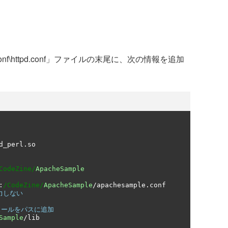
\conf\httpd.conf」ファイルの末尾に、次の情報を追加
d_perl
.
so

CodeZine/
ApacheSample
:
/CodeZine/
ApacheSample
/
apachesample
.
力しない
ジュールをパスに追加
Sample
/