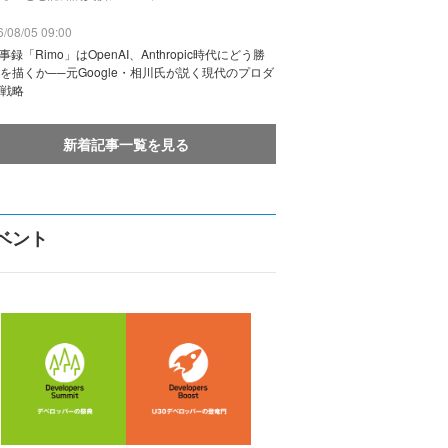
/08/05 09:00
議事録「Rimo」はOpenAI、Anthropic時代にどう勝
を描くか──元Google・相川氏が説く現代のプロダ
戦略
新着記事一覧を見る
ベント