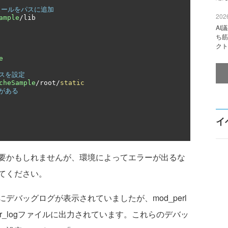
ジュールをパスに追加
2026
ample
/
AI
ち筋
クト
e
スを設定
cheSample
/
root
/
static
がある
イ
要かもしれませんが、環境によってエラーが出るな
てください。
バッグログが表示されていましたが、mod_perl
ror_logファイルに出力されています。これらのデバッ