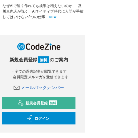
なぜAIで速く作れても成果は増えないのか──及
川卓也氏が説く、AIネイティブ時代に人間が手放
してはいけない2つの仕事
NEW
新規会員登録
のご案内
無料
・全ての過去記事が閲覧できます
・会員限定メルマガを受信できます
メールバックナンバー
新規会員登録
無料
ログイン