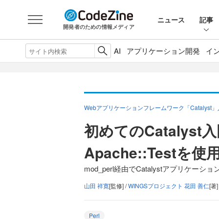
ニュース
記事
開発者のための情報メディア
AI
アプリケーション開発
イ
Webアプリケーションフレームワーク「Catalyst
初めてのCatalyst
Apache::Test
mod_perl経由でCatalystアプリケー
山田 祥寛
[監修] /
WINGSプロジェクト 花田 善仁
[著]
Perl