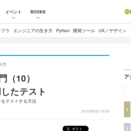
イベント
BOOKS
ンフラ
エンジニアの生き方
Python
開発ツール
UX／デザイン
」入門
入門（10）
ア
を使用したテスト
ションをテストする方法
1
2010/06/23 14:00
2
ポスト