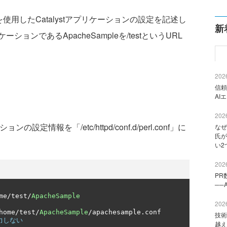
lを使用したCatalystアプリケーションの設定を記述し
新
ンであるApacheSampleを/testというURL
2026
信頼
AI
2026
の設定情報を「/etc/httpd/conf.d/perl.conf」に
なぜ
氏が
い2
2026
PR
──
me
/
test
/
ApacheSample
2026
home
/
test
/
ApacheSample
/
apachesample
.
技術
力しない
越え