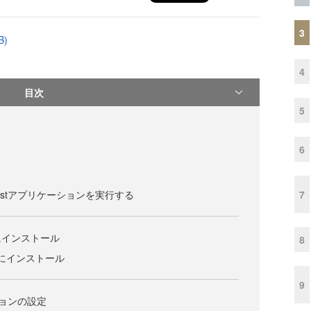
3
B)
4
目次
5
6
7
atalystアプリケーションを実行する
heにインストール
8
heにインストール
9
ーションの設定