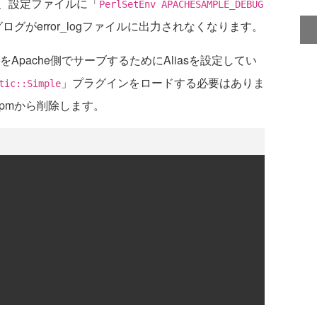
、設定ファイルに「
PerlSetEnv APACHESAMPLE_DEBUG
グがerror_logファイルに出力されなくなります。
ルをApache側でサーブするためにAliasを設定してい
」プラグインをロードする必要はありま
tic::Simple
e.pmから削除します。