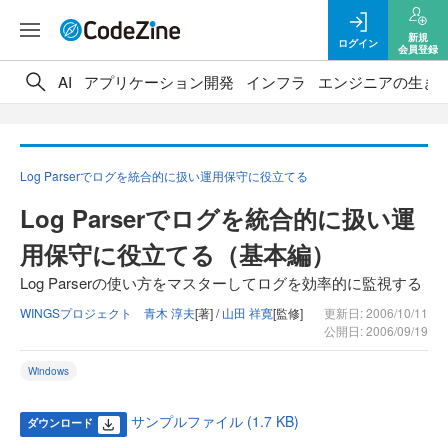
新規
ログイン
会員登録
AI
アプリケーション開発
インフラ
エンジニアの生き
Log Parserでログを統合的に扱い運用保守に役立てる
Log Parserでログを統合的に扱い運
用保守に役立てる（基本編）
Log Parserの使い方をマスターしてログを効率的に監視する
WINGSプロジェクト 青木 淳夫
[著] /
山田 祥寛
[監修]
更新日: 2006/10/11
公開日: 2006/09/19
Windows
サンプルファイル (1.7 KB)
ダウンロード