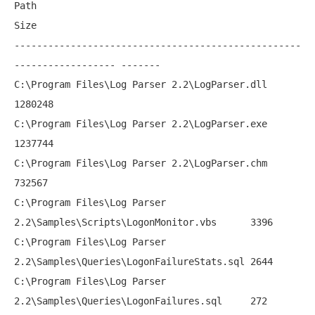
Path                                                                  
Size

---------------------------------------------------
------------------ -------

C:\Program Files\Log Parser 2.2\LogParser.dll                         
1280248

C:\Program Files\Log Parser 2.2\LogParser.exe                         
1237744

C:\Program Files\Log Parser 2.2\LogParser.chm                         
732567

C:\Program Files\Log Parser 
2.2\Samples\Scripts\LogonMonitor.vbs      3396

C:\Program Files\Log Parser 
2.2\Samples\Queries\LogonFailureStats.sql 2644

C:\Program Files\Log Parser 
2.2\Samples\Queries\LogonFailures.sql     272
