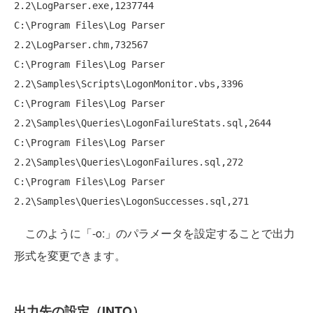
2.2\LogParser.exe,1237744

C:\Program Files\Log Parser 
2.2\LogParser.chm,732567

C:\Program Files\Log Parser 
2.2\Samples\Scripts\LogonMonitor.vbs,3396

C:\Program Files\Log Parser 
2.2\Samples\Queries\LogonFailureStats.sql,2644

C:\Program Files\Log Parser 
2.2\Samples\Queries\LogonFailures.sql,272

C:\Program Files\Log Parser 
このように「-o:」のパラメータを設定することで出力
形式を変更できます。
出力先の設定（INTO）