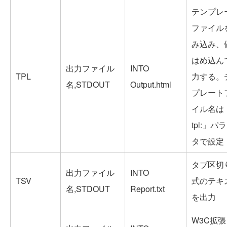
テンプレ
ファイル
み込み、
はめ込ん
出力ファイル
INTO
TPL
力する。
名,STDOUT
Output.html
プレート
イル名は
tpl:」パ
タで設定
タブ区切
出力ファイル
INTO
TSV
式のテキ
名,STDOUT
Report.txt
を出力
W3C拡