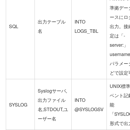
準拠デー
ースにロ
出力テーブル
INTO
SQL
出力。接
名
LOGS_TBL
定は「-
server:」
usernam
パラメー
どで設定
UNIX標
Syslogサーバ,
ベント記
出力ファイル
INTO
SYSLOG
能
名,STDOUT,ユ
@SYSLOGSV
「SYSL
ーザー名
形式で出