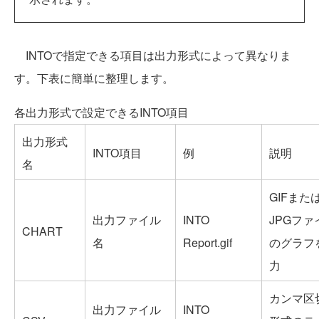
INTOで指定できる項目は出力形式によって異なりま
す。下表に簡単に整理します。
各出力形式で設定できるINTO項目
出力形式
INTO項目
例
説明
名
GIFまた
出力ファイル
INTO
JPGファ
CHART
名
Report.gif
のグラフ
力
カンマ区
出力ファイル
INTO