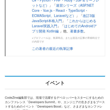
ットなど）
」「
速習シリーズ（ASP.NET
Core・Vue.js・React・TypeScript・
ECMAScript、Laravelなど）
」「
改訂3版
JavaScript本格入門
」「
これからはじめる
Laravel実践入門
」「
はじめてのAndroidア
プリ開発 Kotlin編
」他、
著書多数
。
※プロフィールは、執筆時点、または直近の記事の寄稿時点で
の内容です
この著者の最近の執筆記事
イベント
CodeZine編集部では、現場で活躍するデベロッパーをスターにするための
カンファレンス「Developers Summit」や、エンジニアの生きざまをブース
トするためのイベント「Developers Boost」など、さまざまなカンファレ