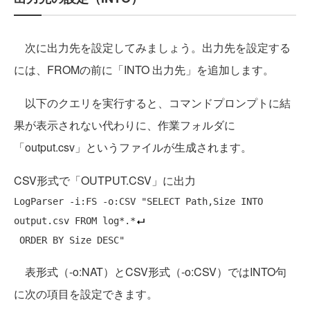
次に出力先を設定してみましょう。出力先を設定する
には、FROMの前に「INTO 出力先」を追加します。
以下のクエリを実行すると、コマンドプロンプトに結
果が表示されない代わりに、作業フォルダに
「output.csv」というファイルが生成されます。
CSV形式で「OUTPUT.CSV」に出力
LogParser -i:FS -o:CSV "
SELECT
Path
,Size 
INTO
output
.csv 
FROM
 log*.*
ORDER
BY
Size
DESC
表形式（-o:NAT）とCSV形式（-o:CSV）ではINTO句
に次の項目を設定できます。