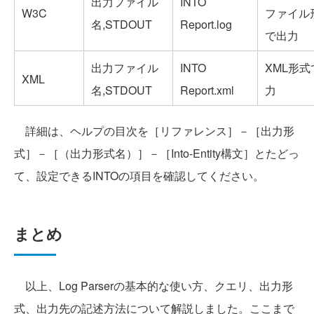
出力ファイル
INTO
W3C
ファイル
名,STDOUT
Report.log
で出力
出力ファイル
INTO
XML形式
XML
名,STDOUT
Report.xml
力
詳細は、ヘルプの目次を［リファレンス］－［出力形
式］－［（出力形式名）］－［Into-Entity構文］とたどっ
て、設定できるINTOの項目を確認してください。
まとめ
以上、Log Parserの基本的な使い方、クエリ、出力形
式、出力先の記述方法について解説しました。ここまで