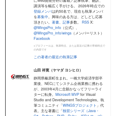
にWeb開発分野の書籍／記事執筆、翻訳、
講演等を幅広く手がける。 2026年時点での
登録メンバ
は約50名で、現在も執筆メンバ
を
募集中
。興味のある方は、どしどし応募
頂きたい。
著書
、
記事
多数。
RSS
X:
@WingsPro_info
（公式）、
@WingsPro_info/wings
（メンバーリスト）
Facebook
※プロフィールは、執筆時点、または直近の記事の寄稿時点で
の内容です
この著者の最近の執筆記事
山田 祥寛（ヤマダ ヨシヒロ）
静岡県榛原町生まれ。一橋大学経済学部卒
業後、NECにてシステム企画業務に携わる
が、2003年4月に念願かなってフリーライ
ターに転身。
Microsoft MVP
for Visual
Studio and Development Technologies。執
筆コミュニティ「
WINGSプロジェクト
」代
表。主な著書に「
独習シリーズ（Java・
C#・Python・PHP・Ruby・JSP＆サーブレ