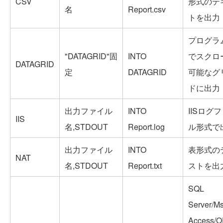
CSV
形式のテ
名
Report.csv
トを出力
プログラ
"DATAGRID"固
INTO
でスクロ
DATAGRID
定
DATAGRID
可能なグ
ドに出力
出力ファイル
INTO
IISログ
IIS
名,STDOUT
Report.log
ル形式で
出力ファイル
INTO
表形式の
NAT
名,STDOUT
Report.txt
ストを出
SQL
Server/Ms
Access/