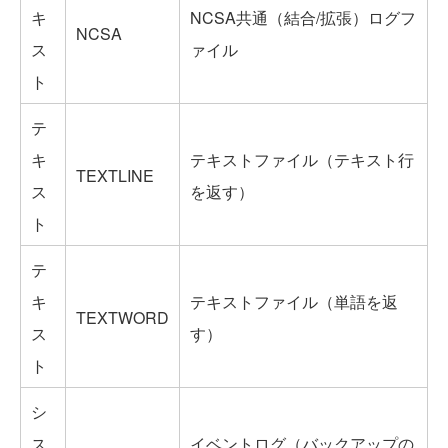
キ
NCSA共通（結合/拡張）ログフ
NCSA
ス
ァイル
ト
テ
キ
テキストファイル（テキスト行
TEXTLINE
ス
を返す）
ト
テ
キ
テキストファイル（単語を返
TEXTWORD
ス
す）
ト
シ
ス
イベントログ（バックアップの