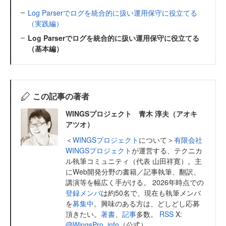
Log Parserでログを統合的に扱い運用保守に役立てる
（実践編）
Log Parserでログを統合的に扱い運用保守に役立てる
（基本編）
この記事の著者
WINGSプロジェクト 青木 淳夫（アオキ
アツオ）
＜
WINGSプロジェクト
について＞
有限会社
WINGSプロジェクト
が運営する、テクニカ
ル執筆コミュニティ（代表 山田祥寛）。主
にWeb開発分野の書籍／記事執筆、翻訳、
講演等を幅広く手がける。 2026年時点での
登録メンバ
は約50名で、現在も執筆メンバ
を
募集中
。興味のある方は、どしどし応募
頂きたい。
著書
、
記事
多数。
RSS
X:
@WingsPro_info
（公式）、