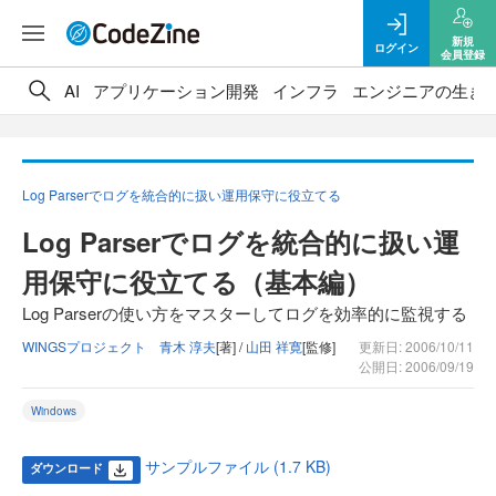
新規
ログイン
会員登録
AI
アプリケーション開発
インフラ
エンジニアの生き
Log Parserでログを統合的に扱い運用保守に役立てる
Log Parserでログを統合的に扱い運
用保守に役立てる（基本編）
Log Parserの使い方をマスターしてログを効率的に監視する
WINGSプロジェクト 青木 淳夫
[著] /
山田 祥寛
[監修]
更新日: 2006/10/11
公開日: 2006/09/19
Windows
サンプルファイル (1.7 KB)
ダウンロード