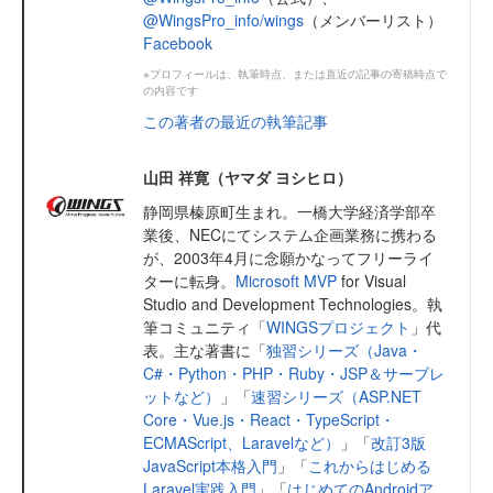
@WingsPro_info/wings
（メンバーリスト）
Facebook
※プロフィールは、執筆時点、または直近の記事の寄稿時点で
の内容です
この著者の最近の執筆記事
山田 祥寛（ヤマダ ヨシヒロ）
静岡県榛原町生まれ。一橋大学経済学部卒
業後、NECにてシステム企画業務に携わる
が、2003年4月に念願かなってフリーライ
ターに転身。
Microsoft MVP
for Visual
Studio and Development Technologies。執
筆コミュニティ「
WINGSプロジェクト
」代
表。主な著書に「
独習シリーズ（Java・
C#・Python・PHP・Ruby・JSP＆サーブレ
ットなど）
」「
速習シリーズ（ASP.NET
Core・Vue.js・React・TypeScript・
ECMAScript、Laravelなど）
」「
改訂3版
JavaScript本格入門
」「
これからはじめる
Laravel実践入門
」「
はじめてのAndroidア