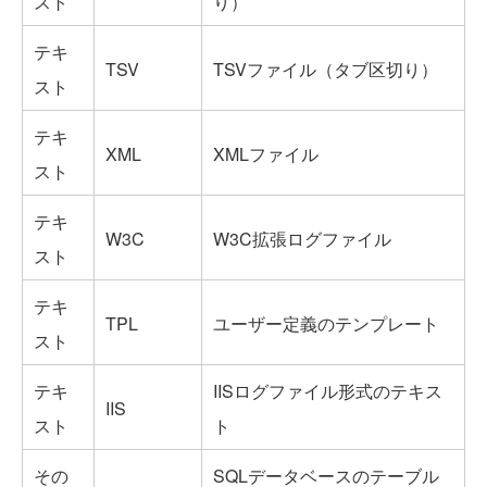
スト
り）
テキ
TSV
TSVファイル（タブ区切り）
スト
テキ
XML
XMLファイル
スト
テキ
W3C
W3C拡張ログファイル
スト
テキ
TPL
ユーザー定義のテンプレート
スト
テキ
IISログファイル形式のテキス
IIS
スト
ト
その
SQLデータベースのテーブル