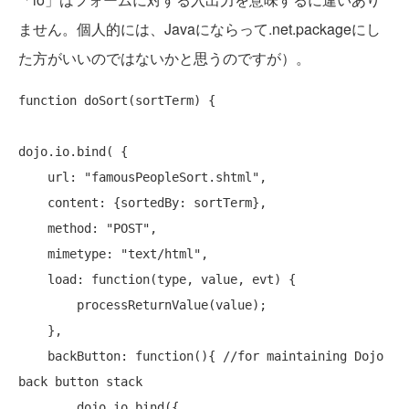
ません。個人的には、Javaにならって.net.packageにし
た方がいいのではないかと思うのですが）。
function
 doSort(sortTerm) {

dojo.io.bind( {

    url: 
"famousPeopleSort.shtml"
,

    content: {sortedBy: sortTerm},

    method: 
"POST"
,

    mimetype: 
"text/html"
,

    load: 
function
(type, value, evt) {

        processReturnValue(value);

    },

    backButton: 
function
(){ 
//for maintaining Dojo 
back button stack
        dojo.io.bind({
