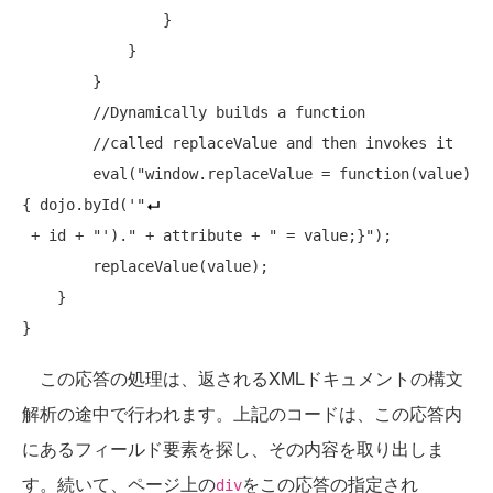
                }

            }

        }

//Dynamically builds a function
//called replaceValue and then invokes it
        eval(
"window.replaceValue = function(value) 
{ dojo.byId('"
 + id + 
"')."
 + attribute + 
" = value;}"
);

        replaceValue(value);

    }

この応答の処理は、返されるXMLドキュメントの構文
解析の途中で行われます。上記のコードは、この応答内
にあるフィールド要素を探し、その内容を取り出しま
す。続いて、ページ上の
をこの応答の指定され
div