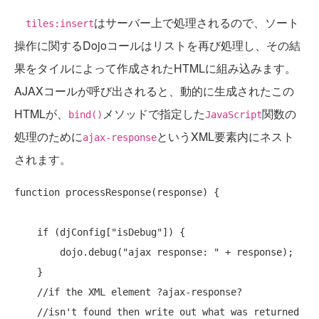
はサーバー上で処理されるので、ソート
tiles:insert
操作に関するDojoコールはリストを再び処理し、その結
果をタイルによって作成されたHTMLに組み込みます。
AJAXコールが呼び出されると、動的に生成されたこの
HTMLが、
メソッドで指定した
関数の
bind()
JavaScript
処理のために
というXML要素内にネスト
ajax-response
されます。
function
 processResponse(response) {

if
 (djConfig[
"isDebug"
]) {

        dojo.debug(
"ajax response: "
 + response);

    }

//if the XML element ?ajax-response?
//isn't found then write out what was returned