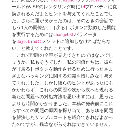
html:hidden
styleld
ールドがJSPのレンダリング時に
プロパティに変
id
換されるんだよとヒントを与えてくれたことでし
た。さらに運が良かったのは、そのときの会話で
もう1人の同僚が、［戻る］ボタンに類似した機能
を実行するためには
パラメータ
changeURL
を
メソッドに追加しなければならな
dojo.bind()
い、と教えてくれたことです。
これで問題の全容が見えてきたのではないでし
ょうか。私もそうでした。私の同僚たちは、彼ら
が［戻る］ボタンを動作させるために行ったさま
ざまなハッキングに関する知識を惜しみなく与え
てくれました。しかし彼らのヒントがあったにも
かかわらず、これらの問題や次から次へと現れる
新たな問題への対処方法を思い出すには、思った
よりも時間がかかりました。本稿の発表前にこれ
らすべての問題の原因を探り当て、あらゆる問題
を解決したサンプルコードを紹介できればよかっ
たのですが、残念ながらそれはできていません。