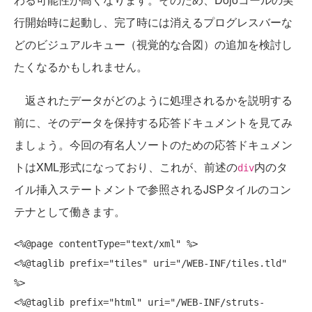
行開始時に起動し、完了時には消えるプログレスバーな
どのビジュアルキュー（視覚的な合図）の追加を検討し
たくなるかもしれません。
返されたデータがどのように処理されるかを説明する
前に、そのデータを保持する応答ドキュメントを見てみ
ましょう。今回の有名人ソートのための応答ドキュメン
トはXML形式になっており、これが、前述の
内のタ
div
イル挿入ステートメントで参照されるJSPタイルのコン
テナとして働きます。
<%@page contentType="text/xml" %>

<%@taglib prefix="tiles" uri="/WEB-INF/tiles.tld" 
%>

<%@taglib prefix="html" uri="/WEB-INF/struts-