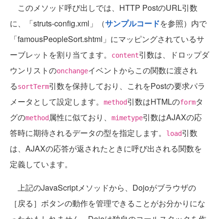
このメソッド呼び出しでは、HTTP PostのURL引数
に、「struts-config.xml」（
サンプルコード
を参照）内で
「famousPeopleSort.shtml」にマッピングされているサ
ーブレットを割り当てます。
引数は、ドロップダ
content
ウンリストの
イベントからこの関数に渡され
onchange
る
引数を保持しており、これをPostの要求パラ
sortTerm
メータとして設定します。
引数はHTMLの
タ
method
form
グの
属性に似ており、
引数はAJAXの応
method
mimetype
答時に期待されるデータの型を指定します。
引数
load
は、AJAXの応答が返されたときに呼び出される関数を
定義しています。
上記のJavaScriptメソッドから、Dojoがブラウザの
［戻る］ボタンの動作を管理できることがお分かりにな
ったかもしれません。Dojoは独自のコールスタックを作