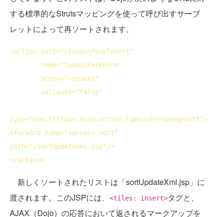
する標準的なStrutsマッピングを使って呼び出すサーブ
レットによって再ソートされます。
<
action
path
="/famousPeopleSort"

name
="famousFolkForm"

scope
="request"

validate
="false"

type
="com.tillman.dojo.action.FamousPersonageSort">
<
forward
name
="success.sort" 
path
="/sortUpdateXml.jsp"/>
</
action
>
新しくソートされたリストは「sortUpdateXml.jsp」に
渡されます。このJSPには、
タグと、
<tiles: insert>
AJAX（Dojo）の応答において返されるマークアップを