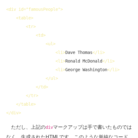
<
div
id
="famousPeople">
<
table
>
<
tr
>
<
td
>
<
ul
>
<
li
>
Dave Thomas
</
li
>
<
li
>
Ronald McDonald
</
li
>
<
li
>
George Washington
</
li
>
</
ul
>
</
td
>
</
tr
>
</
table
>
</
div
>
ただし、上記の
マークアップは手で書いたものでは
div
なく、生成されたHTMLです。このような単純なコード