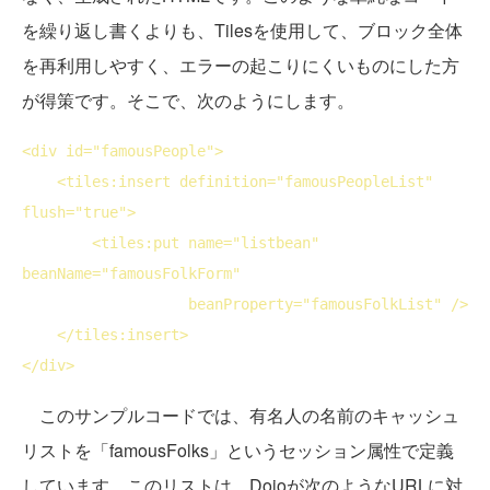
を繰り返し書くよりも、Tilesを使用して、ブロック全体
を再利用しやすく、エラーの起こりにくいものにした方
が得策です。そこで、次のようにします。
<
div
id
="famousPeople">
<
tiles:insert
definition
="famousPeopleList" 
flush
="true">
<
tiles:put
name
="listbean" 
beanName
="famousFolkForm"

beanProperty
="famousFolkList" />
</
tiles:insert
>
</
div
>
このサンプルコードでは、有名人の名前のキャッシュ
リストを「famousFolks」というセッション属性で定義
しています。このリストは、Dojoが次のようなURLに対