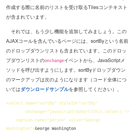
作成する際に名前のリストを受け取るTilesコンテキスト
が含まれています。
それでは、もう少し機能を追加してみましょう。この
AJAXコールを含んでいるページには、sortByという名前
のドロップダウンリストも含まれています。このドロッ
プダウンリストの
イベントから、JavaScriptメ
onchange
ソッドを呼び出すようにします。sortByドロップダウン
のマークアップは次のようになります（コード全体につ
いては
ダウンロードサンプル
を参照してください）。
<
select
name
="sortBy" 
styleId
="sortBy"

onchange
="javascript(doSort(this.value));">
<
option
name
="person" 
value
="George 
Washington">
George Washington
