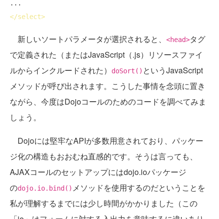
</
select
>
新しいソートパラメータが選択されると、
タグ
<head>
で定義された（またはJavaScript（.js）リソースファイ
ルからインクルードされた）
というJavaScript
doSort()
メソッドが呼び出されます。こうした事情を念頭に置き
ながら、今度はDojoコールのためのコードを調べてみま
しょう。
Dojoには堅牢なAPIが多数用意されており、パッケー
ジ化の構造もおおむね直感的です。そうは言っても、
AJAXコールのセットアップにはdojo.ioパッケージ
の
メソッドを使用するのだということを
dojo.io.bind()
私が理解するまでには少し時間がかかりました（この
「io」はフォームに対する入出力を意味するに違いあり