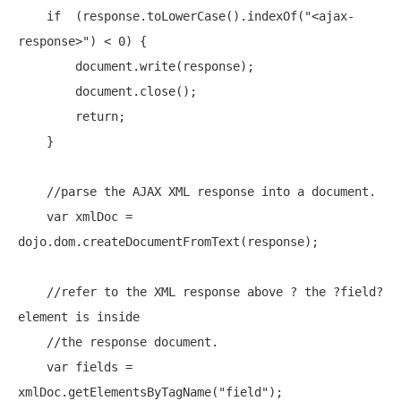
if
  (response.toLowerCase().indexOf(
"<ajax-
response>"
) < 0) {

        document.write(response);

        document.close();

return
;

    }

//parse the AJAX XML response into a document.
var
 xmlDoc = 
dojo.dom.createDocumentFromText(response);

//refer to the XML response above ? the ?field? 
element is inside
//the response document.
var
 fields = 
xmlDoc.getElementsByTagName(
"field"
);
