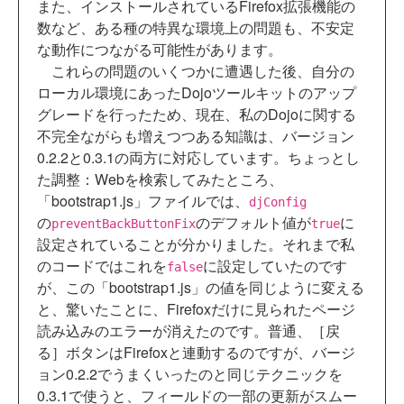
また、インストールされているFirefox拡張機能の
数など、ある種の特異な環境上の問題も、不安定
な動作につながる可能性があります。
これらの問題のいくつかに遭遇した後、自分の
ローカル環境にあったDojoツールキットのアップ
グレードを行ったため、現在、私のDojoに関する
不完全ながらも増えつつある知識は、バージョン
0.2.2と0.3.1の両方に対応しています。ちょっとし
た調整：Webを検索してみたところ、
「bootstrap1.js」ファイルでは、
djConfig
の
のデフォルト値が
に
preventBackButtonFix
true
設定されていることが分かりました。それまで私
のコードではこれを
に設定していたのです
false
が、この「bootstrap1.js」の値を同じように変える
と、驚いたことに、Firefoxだけに見られたページ
読み込みのエラーが消えたのです。普通、［戻
る］ボタンはFirefoxと連動するのですが、バージ
ョン0.2.2でうまくいったのと同じテクニックを
0.3.1で使うと、フィールドの一部の更新がスムー