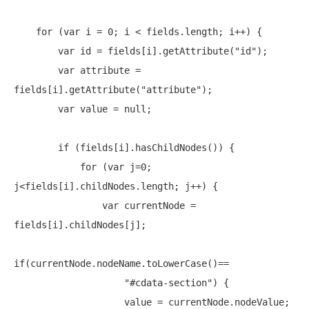
for
 (
var
 i = 0; i < fields.length; i++) {

var
 id = fields[i].getAttribute(
"id"
);

var
 attribute = 
fields[i].getAttribute(
"attribute"
);

var
 value = 
null
;

if
 (fields[i].hasChildNodes()) {

for
 (
var
 j=0; 
j<fields[i].childNodes.length; j++) {

var
 currentNode = 
fields[i].childNodes[j];

if
(currentNode.nodeName.toLowerCase()==

"#cdata-section"
) {

                    value = currentNode.nodeValue;
