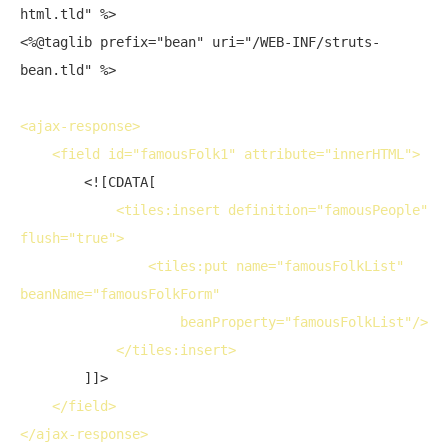
html.tld" %>

<%@taglib prefix="bean" uri="/WEB-INF/struts-
bean.tld" %>

<
ajax-response
>
<
field
id
="famousFolk1" 
attribute
="innerHTML">
        <![CDATA[

<
tiles:insert
definition
="famousPeople" 
flush
="true">
<
tiles:put
name
="famousFolkList" 
beanName
="famousFolkForm"

beanProperty
="famousFolkList"/>
</
tiles:insert
>
        ]]>

</
field
>
</
ajax-response
>