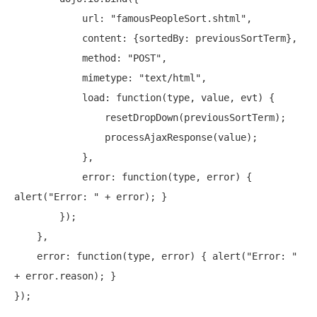
            url: 
"famousPeopleSort.shtml"
,

            content: {sortedBy: previousSortTerm},

            method: 
"POST"
,

            mimetype: 
"text/html"
,

            load: 
function
(type, value, evt) {

                resetDropDown(previousSortTerm);

                processAjaxResponse(value);

            },

            error: 
function
(type, error) { 
alert(
"Error: "
 + error); }

        });

    },

    error: 
function
(type, error) { alert(
"Error: "
+ error.reason); }
