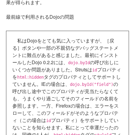
果が得られます。
最前線で利用されるDojoの問題
私はDojoをとても気に入っていますが、［戻
る］ボタンや一部の不親切なデバッグステートメ
ントに難点があると感じました。最初にインスト
ールしたDojo 0.2.2には、
の呼び出しに
dojo.byId
いくつか問題がありました。Strutsは
プロパティ
id
を
タグのプロパティとしてサポートし
html:hidden
ていません。IEの場合は、
の
dojo.byId("field")
呼び出し途中でこのプロパティが見当たらなくて
も、うまくやり過ごしてそのフィールドの名前を
参照します。一方、Firefoxの場合は、エラーをス
ローして、このフィールドがそのようなプロパテ
ィ（この場合は
プロパティ）をサポートしてい
id
ないことを知らせます。私にとって幸運だったの
は、同僚の1人が、
タグの
フィ