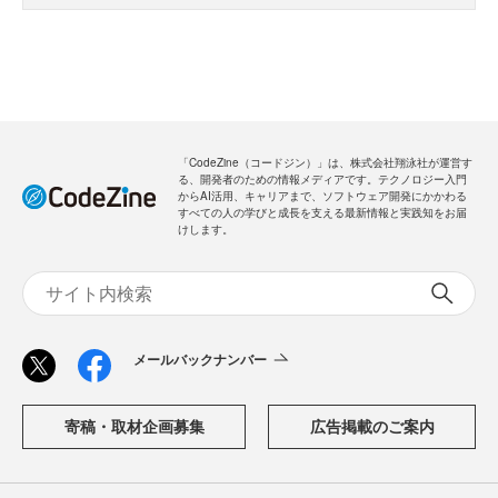
「CodeZine（コードジン）」は、株式会社翔泳社が運営す
る、開発者のための情報メディアです。テクノロジー入門
からAI活用、キャリアまで、ソフトウェア開発にかかわる
すべての人の学びと成長を支える最新情報と実践知をお届
けします。
メールバックナンバー
寄稿・取材企画募集
広告掲載のご案内