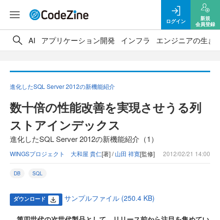
新規
ログイン
会員登録
AI
アプリケーション開発
インフラ
エンジニアの生き
進化したSQL Server 2012の新機能紹介
数十倍の性能改善を実現させうる列
ストアインデックス
進化したSQL Server 2012の新機能紹介（1）
WINGSプロジェクト 大和屋 貴仁
[著] /
山田 祥寛
[監修]
2012/02/21 14:00
DB
SQL
サンプルファイル (250.4 KB)
ダウンロード
第四世代の次世代製品として、リリース前から注目を集めてい