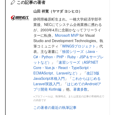
この記事の著者
山田 祥寛（ヤマダ ヨシヒロ）
静岡県榛原町生まれ。一橋大学経済学部卒
業後、NECにてシステム企画業務に携わる
が、2003年4月に念願かなってフリーライ
ターに転身。
Microsoft MVP
for Visual
Studio and Development Technologies。執
筆コミュニティ「
WINGSプロジェクト
」代
表。主な著書に「
独習シリーズ（Java・
C#・Python・PHP・Ruby・JSP＆サーブレ
ットなど）
」「
速習シリーズ（ASP.NET
Core・Vue.js・React・TypeScript・
ECMAScript、Laravelなど）
」「
改訂3版
JavaScript本格入門
」「
これからはじめる
Laravel実践入門
」「
はじめてのAndroidア
プリ開発 Kotlin編
」他、
著書多数
。
※プロフィールは、執筆時点、または直近の記事の寄稿時点で
の内容です
この著者の最近の執筆記事