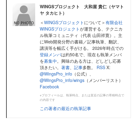
WINGSプロジェクト 大和屋 貴仁（ヤマト
ヤ タカヒト）
＜
WINGSプロジェクト
について＞
有限会社
WINGSプロジェクト
が運営する、テクニカ
ル執筆コミュニティ（代表 山田祥寛）。主
にWeb開発分野の書籍／記事執筆、翻訳、
講演等を幅広く手がける。 2026年時点での
登録メンバ
は約50名で、現在も執筆メンバ
を
募集中
。興味のある方は、どしどし応募
頂きたい。
著書
、
記事
多数。
RSS
X:
@WingsPro_info
（公式）、
@WingsPro_info/wings
（メンバーリスト）
Facebook
※プロフィールは、執筆時点、または直近の記事の寄稿時点で
の内容です
この著者の最近の執筆記事